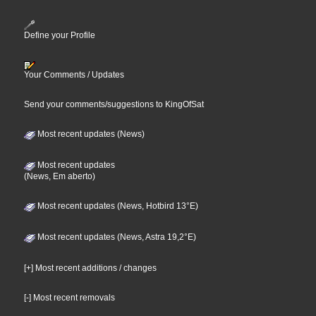
Define your Profile
Your Comments / Updates
Send your comments/suggestions to KingOfSat
Most recent updates (News)
Most recent updates
(News, Em aberto)
Most recent updates (News, Hotbird 13°E)
Most recent updates (News, Astra 19,2°E)
[+] Most recent additions / changes
[-] Most recent removals