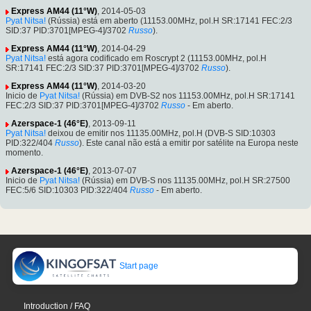
Express AM44 (11°W)
, 2014-05-03
Pyat Nitsa!
(Rússia) está em aberto (11153.00MHz, pol.H SR:17141 FEC:2/3
SID:37 PID:3701[MPEG-4]/3702
Russo
).
Express AM44 (11°W)
, 2014-04-29
Pyat Nitsa!
está agora codificado em Roscrypt 2 (11153.00MHz, pol.H
SR:17141 FEC:2/3 SID:37 PID:3701[MPEG-4]/3702
Russo
).
Express AM44 (11°W)
, 2014-03-20
Inicio de
Pyat Nitsa!
(Rússia) em DVB-S2 nos 11153.00MHz, pol.H SR:17141
FEC:2/3 SID:37 PID:3701[MPEG-4]/3702
Russo
- Em aberto.
Azerspace-1 (46°E)
, 2013-09-11
Pyat Nitsa!
deixou de emitir nos 11135.00MHz, pol.H (DVB-S SID:10303
PID:322/404
Russo
). Este canal não está a emitir por satélite na Europa neste
momento.
Azerspace-1 (46°E)
, 2013-07-07
Inicio de
Pyat Nitsa!
(Rússia) em DVB-S nos 11135.00MHz, pol.H SR:27500
FEC:5/6 SID:10303 PID:322/404
Russo
- Em aberto.
Start page
Introduction / FAQ