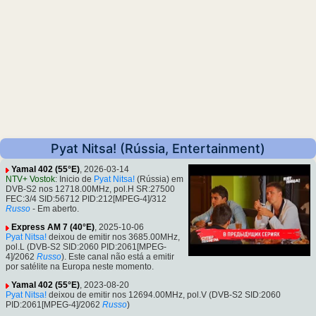
Pyat Nitsa! (Rússia, Entertainment)
Yamal 402 (55°E)
, 2026-03-14
NTV+ Vostok
: Inicio de
Pyat Nitsa!
(Rússia) em
DVB-S2 nos 12718.00MHz, pol.H SR:27500
FEC:3/4 SID:56712 PID:212[MPEG-4]/312
Russo
- Em aberto.
Express AM 7 (40°E)
, 2025-10-06
Pyat Nitsa!
deixou de emitir nos 3685.00MHz,
pol.L (DVB-S2 SID:2060 PID:2061[MPEG-
4]/2062
Russo
). Este canal não está a emitir
por satélite na Europa neste momento.
Yamal 402 (55°E)
, 2023-08-20
Pyat Nitsa!
deixou de emitir nos 12694.00MHz, pol.V (DVB-S2 SID:2060
PID:2061[MPEG-4]/2062
Russo
)