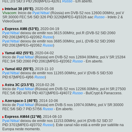
FEC:2/3 SID:3 PID:260[MPEG-4]/261
Russo
- Em aberto.
Intelsat 38 (45°E)
, 2020-05-08
Vivacom
: Inicio de
Pyat Nitsa!
(Rússia) em DVB-S2 nos 12600.00MHz, pol.V
SR:30000 FEC:5/6 SID:326 PID:3226[MPEG-4]/3326 aac
Russo
- Irdeto 2 &
VideoGuard.
Express AM6 (53°E)
, 2020-04-19
Pyat Nitsa!
deixou de emitir nos 3615.00MHz, pol.R (DVB-S2 SID:2060
PID:2061[MPEG-4]/2062
Russo
)
Pyat Nitsa!
deixou de emitir nos 3685.00MHz, pol.L (DVB-S2 SID:2060
PID:2061[MPEG-4]/2062
Russo
)
Yamal 402 (55°E)
, 2020-04-02
Inicio de
Pyat Nitsa!
(Rússia) em DVB-S2 nos 12694.00MHz, pol.V SR:15284
FEC:3/4 SID:2060 PID:2061[MPEG-4]/2062
Russo
- Em aberto.
Yamal 402 (55°E)
, 2019-11-10
Pyat Nitsa!
deixou de emitir nos 11265.00MHz, pol.V (DVB-S SID:530
PID:67[MPEG-4]/66
Russo
)
Astra 3C (23.5°E)
, 2018-02-26
Inicio de
Pyat Nitsa!
(Rússia) em DVB-S2 nos 12266.00MHz, pol.H SR:27500
FEC:5/6 SID:4070 PID:4071[MPEG-4]/4072
Russo
- BulCrypt & Panaccess.
Azerspace-1 (46°E)
, 2014-10-06
Inicio de
Pyat Nitsa!
(Rússia) em DVB-S nos 10974.00MHz, pol.V SR:30000
FEC:5/6 SID:7 PID:57/56
Russo
- Em aberto.
Express AM44 (11°W)
, 2014-08-10
Pyat Nitsa!
deixou de emitir nos 11153.00MHz, pol.H (DVB-S2 SID:37
PID:3701[MPEG-4]/3702
Russo
). Este canal não está a emitir por satélite na
Europa neste momento.