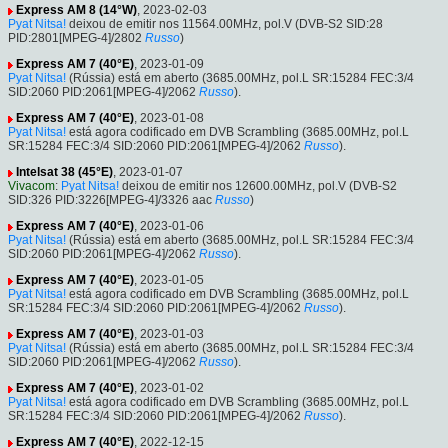
Express AM 8 (14°W)
, 2023-02-03
Pyat Nitsa!
deixou de emitir nos 11564.00MHz, pol.V (DVB-S2 SID:28
PID:2801[MPEG-4]/2802
Russo
)
Express AM 7 (40°E)
, 2023-01-09
Pyat Nitsa!
(Rússia) está em aberto (3685.00MHz, pol.L SR:15284 FEC:3/4
SID:2060 PID:2061[MPEG-4]/2062
Russo
).
Express AM 7 (40°E)
, 2023-01-08
Pyat Nitsa!
está agora codificado em DVB Scrambling (3685.00MHz, pol.L
SR:15284 FEC:3/4 SID:2060 PID:2061[MPEG-4]/2062
Russo
).
Intelsat 38 (45°E)
, 2023-01-07
Vivacom
:
Pyat Nitsa!
deixou de emitir nos 12600.00MHz, pol.V (DVB-S2
SID:326 PID:3226[MPEG-4]/3326 aac
Russo
)
Express AM 7 (40°E)
, 2023-01-06
Pyat Nitsa!
(Rússia) está em aberto (3685.00MHz, pol.L SR:15284 FEC:3/4
SID:2060 PID:2061[MPEG-4]/2062
Russo
).
Express AM 7 (40°E)
, 2023-01-05
Pyat Nitsa!
está agora codificado em DVB Scrambling (3685.00MHz, pol.L
SR:15284 FEC:3/4 SID:2060 PID:2061[MPEG-4]/2062
Russo
).
Express AM 7 (40°E)
, 2023-01-03
Pyat Nitsa!
(Rússia) está em aberto (3685.00MHz, pol.L SR:15284 FEC:3/4
SID:2060 PID:2061[MPEG-4]/2062
Russo
).
Express AM 7 (40°E)
, 2023-01-02
Pyat Nitsa!
está agora codificado em DVB Scrambling (3685.00MHz, pol.L
SR:15284 FEC:3/4 SID:2060 PID:2061[MPEG-4]/2062
Russo
).
Express AM 7 (40°E)
, 2022-12-15