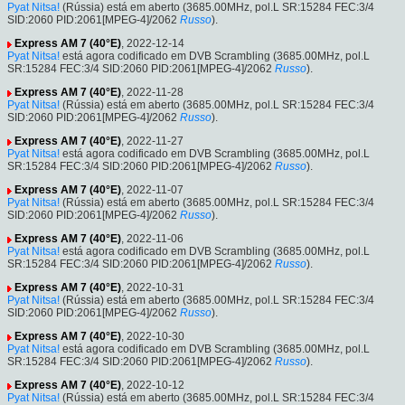
Pyat Nitsa!
(Rússia) está em aberto (3685.00MHz, pol.L SR:15284 FEC:3/4
SID:2060 PID:2061[MPEG-4]/2062
Russo
).
Express AM 7 (40°E)
, 2022-12-14
Pyat Nitsa!
está agora codificado em DVB Scrambling (3685.00MHz, pol.L
SR:15284 FEC:3/4 SID:2060 PID:2061[MPEG-4]/2062
Russo
).
Express AM 7 (40°E)
, 2022-11-28
Pyat Nitsa!
(Rússia) está em aberto (3685.00MHz, pol.L SR:15284 FEC:3/4
SID:2060 PID:2061[MPEG-4]/2062
Russo
).
Express AM 7 (40°E)
, 2022-11-27
Pyat Nitsa!
está agora codificado em DVB Scrambling (3685.00MHz, pol.L
SR:15284 FEC:3/4 SID:2060 PID:2061[MPEG-4]/2062
Russo
).
Express AM 7 (40°E)
, 2022-11-07
Pyat Nitsa!
(Rússia) está em aberto (3685.00MHz, pol.L SR:15284 FEC:3/4
SID:2060 PID:2061[MPEG-4]/2062
Russo
).
Express AM 7 (40°E)
, 2022-11-06
Pyat Nitsa!
está agora codificado em DVB Scrambling (3685.00MHz, pol.L
SR:15284 FEC:3/4 SID:2060 PID:2061[MPEG-4]/2062
Russo
).
Express AM 7 (40°E)
, 2022-10-31
Pyat Nitsa!
(Rússia) está em aberto (3685.00MHz, pol.L SR:15284 FEC:3/4
SID:2060 PID:2061[MPEG-4]/2062
Russo
).
Express AM 7 (40°E)
, 2022-10-30
Pyat Nitsa!
está agora codificado em DVB Scrambling (3685.00MHz, pol.L
SR:15284 FEC:3/4 SID:2060 PID:2061[MPEG-4]/2062
Russo
).
Express AM 7 (40°E)
, 2022-10-12
Pyat Nitsa!
(Rússia) está em aberto (3685.00MHz, pol.L SR:15284 FEC:3/4