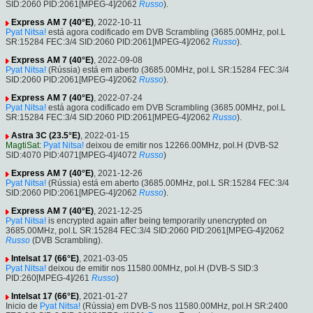
SID:2060 PID:2061[MPEG-4]/2062
Russo
).
Express AM 7 (40°E)
, 2022-10-11
Pyat Nitsa!
está agora codificado em DVB Scrambling (3685.00MHz, pol.L
SR:15284 FEC:3/4 SID:2060 PID:2061[MPEG-4]/2062
Russo
).
Express AM 7 (40°E)
, 2022-09-08
Pyat Nitsa!
(Rússia) está em aberto (3685.00MHz, pol.L SR:15284 FEC:3/4
SID:2060 PID:2061[MPEG-4]/2062
Russo
).
Express AM 7 (40°E)
, 2022-07-24
Pyat Nitsa!
está agora codificado em DVB Scrambling (3685.00MHz, pol.L
SR:15284 FEC:3/4 SID:2060 PID:2061[MPEG-4]/2062
Russo
).
Astra 3C (23.5°E)
, 2022-01-15
MagtiSat
:
Pyat Nitsa!
deixou de emitir nos 12266.00MHz, pol.H (DVB-S2
SID:4070 PID:4071[MPEG-4]/4072
Russo
)
Express AM 7 (40°E)
, 2021-12-26
Pyat Nitsa!
(Rússia) está em aberto (3685.00MHz, pol.L SR:15284 FEC:3/4
SID:2060 PID:2061[MPEG-4]/2062
Russo
).
Express AM 7 (40°E)
, 2021-12-25
Pyat Nitsa!
is encrypted again after being temporarily unencrypted on
3685.00MHz, pol.L SR:15284 FEC:3/4 SID:2060 PID:2061[MPEG-4]/2062
Russo
(DVB Scrambling).
Intelsat 17 (66°E)
, 2021-03-05
Pyat Nitsa!
deixou de emitir nos 11580.00MHz, pol.H (DVB-S SID:3
PID:260[MPEG-4]/261
Russo
)
Intelsat 17 (66°E)
, 2021-01-27
Inicio de
Pyat Nitsa!
(Rússia) em DVB-S nos 11580.00MHz, pol.H SR:2400