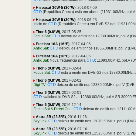
Hispasat 30W-5 (30°W)
, 2018-07-09
ČT D
(República Checa) está em aberto (11931.00MHz, pol.
Hispasat 30W-5 (30°W)
, 2018-06-23
Inicio de
ČT D
(República Checa) em DVB-S2 nos 11931.00MH
Thor 6 (0.8°W)
, 2017-05-25
Focus Sat
:
ČT D
deixou de emitir nos 12380.00MHz, pol.V (
Eutelsat 16A (16°E)
, 2017-04-06
Antik Sat
:
ČT D
deixou de emitir nos 11055.00MHz, pol.V (D
Eutelsat 16A (16°E)
, 2017-04-05
Antik Sat
: Nova frequência para
ČT D
: 11093.00MHz, pol.V (
Thor 6 (0.8°W)
, 2017-02-04
Focus Sat
:
ČT D
está a emitir em DVB-S2 nos 12380.00MHz, 
Thor 6 (0.8°W)
, 2017-02-02
Digi TV
:
ČT D
deixou de emitir nos 12380.00MHz, pol.V (DVB
Thor 6 (0.8°W)
, 2017-02-01
ČT D
switched to DVB-S2 at 12380.00MHz, pol.V SR:30000 F
Thor 6 (0.8°W)
, 2016-12-14
Focus Sat
&
Direct One
:
ČT D
deixou de emitir nos 12111.00M
Astra 3B (23.5°E)
, 2016-11-26
SkyLink
:
ČT D
deixou de emitir nos 12070.50MHz, pol.H (DV
Astra 3B (23.5°E)
, 2016-07-16
SkyLink
:
ČT D
deixou de emitir nos 12525.00MHz, pol.V (DVB