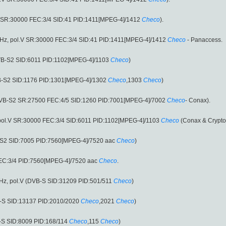
V SR:30000 FEC:3/4 SID:41 PID:1411[MPEG-4]/1412
Checo
).
z, pol.V SR:30000 FEC:3/4 SID:41 PID:1411[MPEG-4]/1412
Checo
- Panaccess.
DVB-S2 SID:6011 PID:1102[MPEG-4]/1103
Checo
)
VB-S2 SID:1176 PID:1301[MPEG-4]/1302
Checo
,1303
Checo
)
DVB-S2 SR:27500 FEC:4/5 SID:1260 PID:7001[MPEG-4]/7002
Checo
- Conax).
pol.V SR:30000 FEC:3/4 SID:6011 PID:1102[MPEG-4]/1103
Checo
(Conax & Cryptow
-S2 SID:7005 PID:7560[MPEG-4]/7520 aac
Checo
)
EC:3/4 PID:7560[MPEG-4]/7520 aac
Checo
.
Hz, pol.V (DVB-S SID:31209 PID:501/511
Checo
)
B-S SID:13137 PID:2010/2020
Checo
,2021
Checo
)
-S SID:8009 PID:168/114
Checo
,115
Checo
)