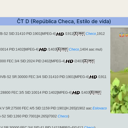
ČT D (República Checa, Estilo de vida)
DVB-S2 SID:31410 PID:1901[MPEG-4]
/1911
Checo
,1912
:10014 PID:1402[MPEG-4]
/1403
Checo
,1404 aac mul)
0000 FEC:3/4 SID:2024 PID:2402[MPEG-4]
/2403
(DVB-S2 SR:30000 FEC:3/4 SID:31410 PID:1901[MPEG-4]
/1911
R:28800 FEC:3/5 SID:10014 PID:1402[MPEG-4]
/1403
l.V SR:27500 FEC:4/5 SID:1159 PID:1901[H.265]/1902 aac
Eslovaco
B-S2 SID:1260 PID:7001[H.265]/7002
Checo
)
l.V SR:30000 FEC:3/4 SID:41 PID:1411[MPEG-4]/1412
Checo
).