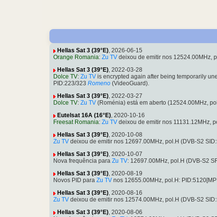
Hellas Sat 3 (39°E)
, 2026-06-15
Orange Romania
:
Zu TV
deixou de emitir nos 12524.00MHz, 
Hellas Sat 3 (39°E)
, 2022-03-28
Dolce TV
:
Zu TV
is encrypted again after being temporarily 
PID:223/323
Romeno
(VideoGuard).
Hellas Sat 3 (39°E)
, 2022-03-27
Dolce TV
:
Zu TV
(Roménia) está em aberto (12524.00MHz, po
Eutelsat 16A (16°E)
, 2020-10-16
Freesat Romania
:
Zu TV
deixou de emitir nos 11131.12MHz, 
Hellas Sat 3 (39°E)
, 2020-10-08
Zu TV
deixou de emitir nos 12697.00MHz, pol.H (DVB-S2 SID
Hellas Sat 3 (39°E)
, 2020-10-07
Nova frequência para
Zu TV
: 12697.00MHz, pol.H (DVB-S2 S
Hellas Sat 3 (39°E)
, 2020-08-19
Novos PID para
Zu TV
nos 12655.00MHz, pol.H: PID:5120[MP
Hellas Sat 3 (39°E)
, 2020-08-16
Zu TV
deixou de emitir nos 12574.00MHz, pol.H (DVB-S2 SID
Hellas Sat 3 (39°E)
, 2020-08-06