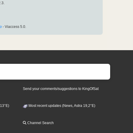
.3.
o
- Viaccess 5.0.
Send your comments/suggestions to KingOfSat
 13°E)
Most recent updates (News, Astra 19,2°E)
Channel Search