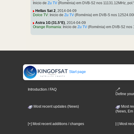
Inicio de
Zu TV
(Roménia) em DVB-S2 nos 11131.12MHz, pol.
Hellas Sat 2
, 2014-04-09
Dolce TV
: Inicio de
Zu TV
(Roménia) em DVB-S nos 12524.00M
Astra 1G (31.5°E)
, 2014-04-09
Orange Romania
: Inicio de
Zu TV
(Roménia) em DVB-S2 nos 1
Start page
Introduction / FAQ
Define your
Most recent updates (News)
Most re
(News, Em 
[+] Most recent additions / changes
[-] Most re