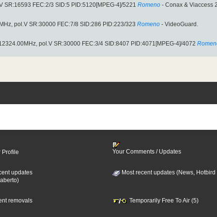
V SR:16593 FEC:2/3 SID:5 PID:5120[MPEG-4]/5221
Romeno
- Conax & Viaccess 2
Hz, pol.V SR:30000 FEC:7/8 SID:286 PID:223/323
Romeno
- VideoGuard.
2324.00MHz, pol.V SR:30000 FEC:3/4 SID:8407 PID:4071[MPEG-4]/4072
Romen
Your Comments / Updates
 Profile
cent updates
Most recent updates (News, Hotbird
aberto)
cent removals
Temporarily Free To Air (5)