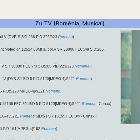
Zu TV (Roménia, Musical)
pol.V (DVB-S SID:286 PID:223/323
Romeno
)
unencrypted on 12524.00MHz, pol.V SR:30000 FEC:7/8 SID:286
l.V SR:30000 FEC:7/8 SID:286 PID:223/323
Romeno
).
pol.V (DVB-S2 SID:5 PID:5120[MPEG-4]/5221
Romeno
)
:5 PID:5120[MPEG-4]/5221
Romeno
)
R:15155 FEC:3/4 SID:5 PID:5120[MPEG-4]/5221
Romeno
- Conax).
EG-4]/5221
Romeno
SID:5 ( SR:15155 FEC:3/4 - Conax).
:5 PID:161[MPEG-4]/162
Romeno
)