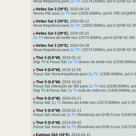
Nova frequência para
Zu TV
: 12574.00MHz, pol.H (DVB-S2 S
Hellas Sat 3 (39°E)
, 2020-06-24
Novos PID para
Zu TV
nos 12655.00MHz, pol.H: PID:161[MPE
Hellas Sat 3 (39°E)
, 2020-06-12
Nova frequência para
Zu TV
: 12655.00MHz, pol.H (DVB-S2 S
Hellas Sat 3 (39°E)
, 2020-05-01
Zu TV
deixou de emitir nos 12574.00MHz, pol.H (DVB-S2 SID
Hellas Sat 3 (39°E)
, 2020-04-28
Nova frequência para
Zu TV
: 12574.00MHz, pol.H (DVB-S2 S
Thor 5 (0.8°W)
, 2019-01-11
Digi TV
&
Focus Sat
:
Zu TV
deixou de emitir nos 11938.00MHz
Thor 6 (0.8°W)
, 2018-11-08
Focus Sat
: Nova frequência para
Zu TV
: 11996.00MHz, pol.V
Thor 5 (0.8°W)
, 2018-10-02
Focus Sat
: Alteração de SID para
Zu TV
nos 11938.00MHz, pol
Digi TV
&
Focus Sat
:
Zu TV
está de volta nos 11938.00MHz, p
Thor 6 (0.8°W)
, 2018-03-21
Focus Sat
:
Zu TV
deixou de emitir nos 12073.00MHz, pol.V (
Thor 5 (0.8°W)
, 2018-02-13
Focus Sat
: Inicio de
Zu TV
(Roménia) em DVB-S nos 11938.00
Thor 6 (0.8°W)
, 2014-09-02
Focus Sat
: Inicio de
Zu TV
(Roménia) em DVB-S nos 12073.00
Eutelsat 16A (16°E)
, 2014-04-11