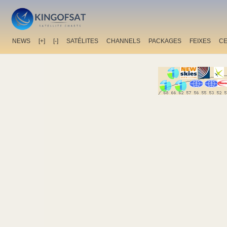
NEWS
[+]
[-]
SATÉLITES
CHANNELS
PACKAGES
FEIXES
C