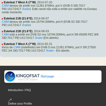
Eutelsat 7 West A (7°W)
, 2014-07-20
CMM
deixou de emitir nos 11391.87MHz, pol.V (DVB-S SID:7017
PID:1417/2417
Árabe
). Este canal não está a emitir por satélite na Europa
neste momento.
Eutelsat 21B (21.6°E)
, 2014-06-07
CMM
deixou de emitir nos 10794.00MHz, pol.H (DVB-S2 SID:7017
PID:1417/2417
Árabe
)
Eutelsat 21B (21.6°E)
, 2014-06-03
CMM
está a emitir em DVB-S2 nos 10794.00MHz, pol.H SR:45000 FEC:8/9
SID:7017 PID:1417/2417
Árabe
(Em aberto).
Eutelsat 7 West A (7°W)
, 2014-05-31
Inicio de
CMM
(indefinido) em DVB-S nos 11391.87MHz, pol.V SR:27500
FEC:3/4 SID:7017 PID:1417/2417
Árabe
- Em aberto.
Start page
Introduction / FAQ
Define your Profile