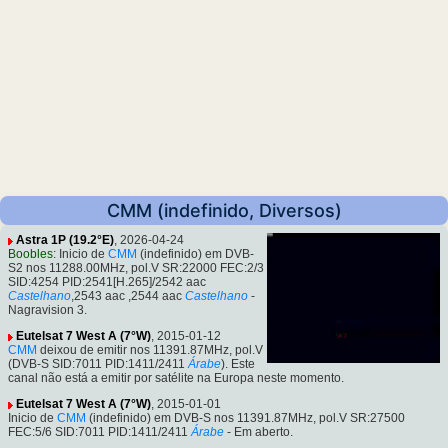
CMM (indefinido, Diversos)
Astra 1P (19.2°E)
, 2026-04-24
Boobles
: Inicio de
CMM
(indefinido) em DVB-
S2 nos 11288.00MHz, pol.V SR:22000 FEC:2/3
SID:4254 PID:2541[H.265]/2542 aac
Castelhano
,2543 aac ,2544 aac
Castelhano
-
Nagravision 3.
Eutelsat 7 West A (7°W)
, 2015-01-12
CMM
deixou de emitir nos 11391.87MHz, pol.V
(DVB-S SID:7011 PID:1411/2411
Árabe
). Este
canal não está a emitir por satélite na Europa neste momento.
Eutelsat 7 West A (7°W)
, 2015-01-01
Inicio de
CMM
(indefinido) em DVB-S nos 11391.87MHz, pol.V SR:27500
FEC:5/6 SID:7011 PID:1411/2411
Árabe
- Em aberto.