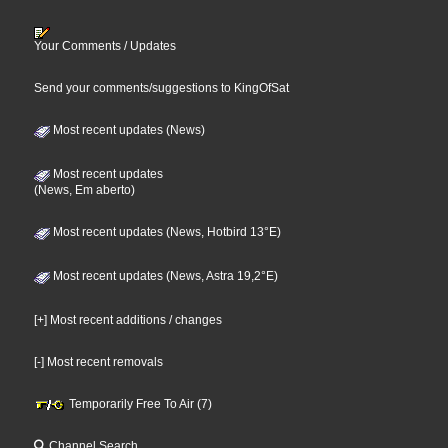
Your Comments / Updates
Send your comments/suggestions to KingOfSat
Most recent updates (News)
Most recent updates
(News, Em aberto)
Most recent updates (News, Hotbird 13°E)
Most recent updates (News, Astra 19,2°E)
[+] Most recent additions / changes
[-] Most recent removals
Temporarily Free To Air (7)
Channel Search