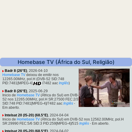
Homebase TV (África do Sul, Religião)
Badr 8 (26°E)
, 2026-04-10
Homebase TV
deixou de emitir nos
12265.00MHz, pol.H (DVB-S2 SID:748
PID:7481[MPEG-4]
/7482 aac
Inglês
)
Badr 8 (26°E)
, 2025-06-29
Inicio de
Homebase TV
(África do Sul) em DVB-
S2 nos 12265.00MHz, pol.H SR:27500 FEC:2/3
SID:748 PID:7481[MPEG-4]/7482 aac
Inglês
-
Em aberto.
Intelsat 20 (IS-20) (68.5°E)
, 2024-04-04
Inicio de
Homebase TV
(África do Sul) em DVB-S2 nos 12562.00MHz, pol.H
SR:29990 FEC:5/6 SID:3 PID:259[MPEG-4]/515
Inglês
- Em aberto.
Intelsat 20 (IS-20) (68.5°E)
, 2024-04-02