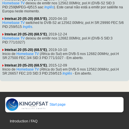
Homebase TV
deixou de emitir nos 12562.00MHz, pol.H (DVB-S2 SID:3
PID:259[MPEG-4]/515 aac
Inglês
). Este canal não está a emitir por satélite na
Europa neste momento.
Intelsat 20 (IS-20) (68.5°E)
, 2020-04-10
Homebase TV
switched to DVB-S2 at 12562.00MHz, pol.H SR:29990 FEC:5/6
PID:259/515
Inglês
.
Intelsat 20 (IS-20) (68.5°E)
, 2019-12-24
Homebase TV
deixou de emitir nos 12682.00MHz, pol.H (DVB-S SID:3
PID:771/1027)
Intelsat 20 (IS-20) (68.5°E)
, 2019-10-10
Inicio de
Homebase TV
(África do Sul) em DVB-S nos 12682.00MHz, pol.H
SR:27500 FEC:3/4 SID:3 PID:771/1027 - Em aberto.
Intelsat 20 (IS-20) (68.5°E)
, 2015-12-09
Inicio de
Homebase TV
(África do Sul) em DVB-S nos 12562.00MHz, pol.H
SR:26657 FEC:2/3 SID:3 PID:259/515
Inglês
- Em aberto.
Start page
Introduction / FAQ