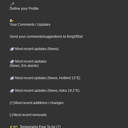
Define your Profile
Your Comments / Updates
Send your comments/suggestions to KingOfSat
Most recent updates (News)
Most recent updates
(News, Em aberto)
Most recent updates (News, Hotbird 13°E)
Most recent updates (News, Astra 19,2°E)
[+] Most recent additions / changes
[-] Most recent removals
Temporarily Free To Air (7)