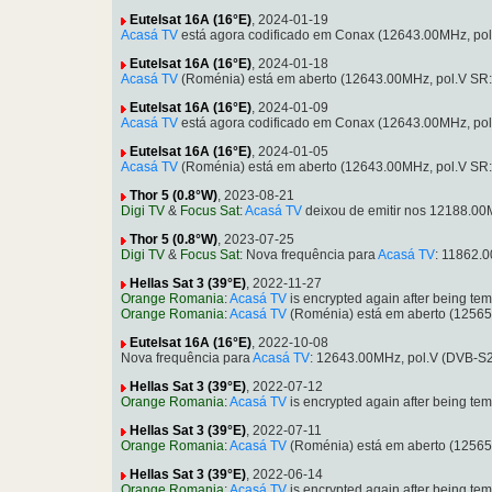
Eutelsat 16A (16°E)
, 2024-01-19
Acasá TV
está agora codificado em Conax (12643.00MHz, po
Eutelsat 16A (16°E)
, 2024-01-18
Acasá TV
(Roménia) está em aberto (12643.00MHz, pol.V SR
Eutelsat 16A (16°E)
, 2024-01-09
Acasá TV
está agora codificado em Conax (12643.00MHz, po
Eutelsat 16A (16°E)
, 2024-01-05
Acasá TV
(Roménia) está em aberto (12643.00MHz, pol.V SR
Thor 5 (0.8°W)
, 2023-08-21
Digi TV
&
Focus Sat
:
Acasá TV
deixou de emitir nos 12188.00
Thor 5 (0.8°W)
, 2023-07-25
Digi TV
&
Focus Sat
: Nova frequência para
Acasá TV
: 11862.
Hellas Sat 3 (39°E)
, 2022-11-27
Orange Romania
:
Acasá TV
is encrypted again after being t
Orange Romania
:
Acasá TV
(Roménia) está em aberto (12565
Eutelsat 16A (16°E)
, 2022-10-08
Nova frequência para
Acasá TV
: 12643.00MHz, pol.V (DVB-S
Hellas Sat 3 (39°E)
, 2022-07-12
Orange Romania
:
Acasá TV
is encrypted again after being t
Hellas Sat 3 (39°E)
, 2022-07-11
Orange Romania
:
Acasá TV
(Roménia) está em aberto (12565
Hellas Sat 3 (39°E)
, 2022-06-14
Orange Romania
:
Acasá TV
is encrypted again after being t