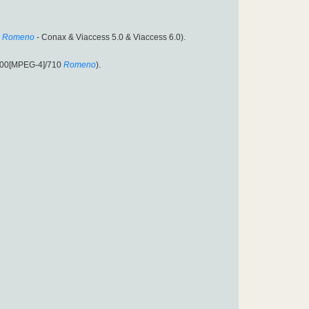
Romeno
- Conax & Viaccess 5.0 & Viaccess 6.0).
:700[MPEG-4]/710
Romeno
).