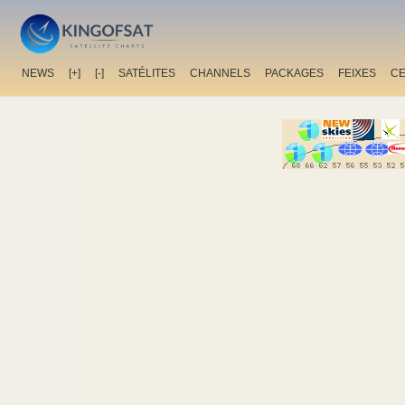
NEWS
[+]
[-]
SATÉLITES
CHANNELS
PACKAGES
FEIXES
C