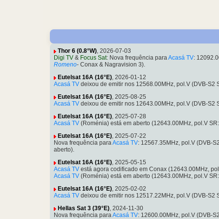
Thor 6 (0.8°W)
, 2026-07-03
Digi TV
&
Focus Sat
: Nova frequência para
Acasá TV
: 12092.
Romeno
- Conax & Nagravision 3).
Eutelsat 16A (16°E)
, 2026-01-12
Acasá TV
deixou de emitir nos 12568.00MHz, pol.V (DVB-S2
Eutelsat 16A (16°E)
, 2025-08-25
Acasá TV
deixou de emitir nos 12643.00MHz, pol.V (DVB-S2 
Eutelsat 16A (16°E)
, 2025-07-28
Acasá TV
(Roménia) está em aberto (12643.00MHz, pol.V SR
Eutelsat 16A (16°E)
, 2025-07-22
Nova frequência para
Acasá TV
: 12567.35MHz, pol.V (DVB-S
aberto).
Eutelsat 16A (16°E)
, 2025-05-15
Acasá TV
está agora codificado em Conax (12643.00MHz, po
Acasá TV
(Roménia) está em aberto (12643.00MHz, pol.V SR
Eutelsat 16A (16°E)
, 2025-02-02
Acasá TV
deixou de emitir nos 12517.22MHz, pol.V (DVB-S2
Hellas Sat 3 (39°E)
, 2024-11-30
Nova frequência para
Acasá TV
: 12600.00MHz, pol.V (DVB-S