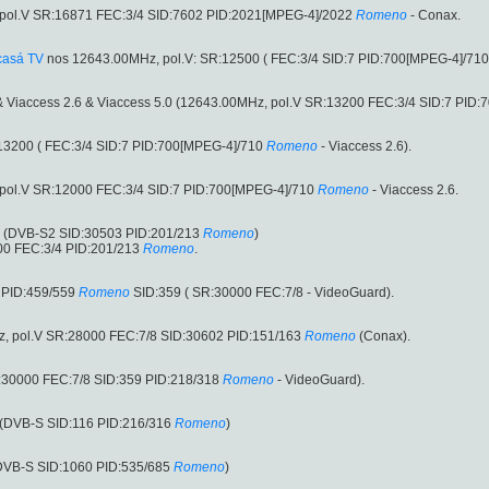
ol.V SR:16871 FEC:3/4 SID:7602 PID:2021[MPEG-4]/2022
Romeno
- Conax.
casá TV
nos 12643.00MHz, pol.V: SR:12500 ( FEC:3/4 SID:7 PID:700[MPEG-4]/710
& Viaccess 2.6 & Viaccess 5.0 (12643.00MHz, pol.V SR:13200 FEC:3/4 SID:7 PID
13200 ( FEC:3/4 SID:7 PID:700[MPEG-4]/710
Romeno
- Viaccess 2.6).
ol.V SR:12000 FEC:3/4 SID:7 PID:700[MPEG-4]/710
Romeno
- Viaccess 2.6.
V (DVB-S2 SID:30503 PID:201/213
Romeno
)
00 FEC:3/4 PID:201/213
Romeno
.
 PID:459/559
Romeno
SID:359 ( SR:30000 FEC:7/8 - VideoGuard).
z, pol.V SR:28000 FEC:7/8 SID:30602 PID:151/163
Romeno
(Conax).
:30000 FEC:7/8 SID:359 PID:218/318
Romeno
- VideoGuard).
 (DVB-S SID:116 PID:216/316
Romeno
)
(DVB-S SID:1060 PID:535/685
Romeno
)