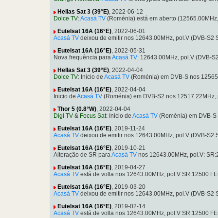
Hellas Sat 3 (39°E)
, 2022-06-12
Dolce TV
:
Acasá TV
(Roménia) está em aberto (12565.00MHz,
Eutelsat 16A (16°E)
, 2022-06-01
Acasá TV
deixou de emitir nos 12643.00MHz, pol.V (DVB-S2 
Eutelsat 16A (16°E)
, 2022-05-31
Nova frequência para
Acasá TV
: 12643.00MHz, pol.V (DVB-S
Hellas Sat 3 (39°E)
, 2022-04-04
Dolce TV
: Inicio de
Acasá TV
(Roménia) em DVB-S nos 12565.
Eutelsat 16A (16°E)
, 2022-04-04
Inicio de
Acasá TV
(Roménia) em DVB-S2 nos 12517.22MHz, p
Thor 5 (0.8°W)
, 2022-04-04
Digi TV
&
Focus Sat
: Inicio de
Acasá TV
(Roménia) em DVB-S n
Eutelsat 16A (16°E)
, 2019-11-24
Acasá TV
deixou de emitir nos 12643.00MHz, pol.V (DVB-S2 
Eutelsat 16A (16°E)
, 2019-10-21
Alteração de SR para
Acasá TV
nos 12643.00MHz, pol.V: SR:
Eutelsat 16A (16°E)
, 2019-04-27
Acasá TV
está de volta nos 12643.00MHz, pol.V SR:12500 FE
Eutelsat 16A (16°E)
, 2019-03-20
Acasá TV
deixou de emitir nos 12643.00MHz, pol.V (DVB-S2 
Eutelsat 16A (16°E)
, 2019-02-14
Acasá TV
está de volta nos 12643.00MHz, pol.V SR:12500 FE