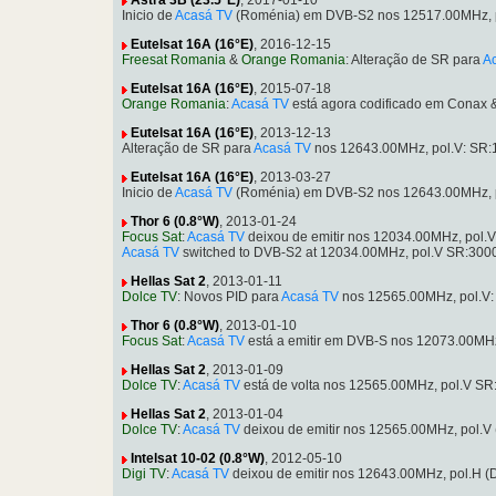
Astra 3B (23.5°E)
, 2017-01-10
Inicio de
Acasá TV
(Roménia) em DVB-S2 nos 12517.00MHz, p
Eutelsat 16A (16°E)
, 2016-12-15
Freesat Romania
&
Orange Romania
: Alteração de SR para
A
Eutelsat 16A (16°E)
, 2015-07-18
Orange Romania
:
Acasá TV
está agora codificado em Conax 
Eutelsat 16A (16°E)
, 2013-12-13
Alteração de SR para
Acasá TV
nos 12643.00MHz, pol.V: SR:
Eutelsat 16A (16°E)
, 2013-03-27
Inicio de
Acasá TV
(Roménia) em DVB-S2 nos 12643.00MHz, p
Thor 6 (0.8°W)
, 2013-01-24
Focus Sat
:
Acasá TV
deixou de emitir nos 12034.00MHz, pol.
Acasá TV
switched to DVB-S2 at 12034.00MHz, pol.V SR:300
Hellas Sat 2
, 2013-01-11
Dolce TV
: Novos PID para
Acasá TV
nos 12565.00MHz, pol.V:
Thor 6 (0.8°W)
, 2013-01-10
Focus Sat
:
Acasá TV
está a emitir em DVB-S nos 12073.00MH
Hellas Sat 2
, 2013-01-09
Dolce TV
:
Acasá TV
está de volta nos 12565.00MHz, pol.V SR
Hellas Sat 2
, 2013-01-04
Dolce TV
:
Acasá TV
deixou de emitir nos 12565.00MHz, pol.V
Intelsat 10-02 (0.8°W)
, 2012-05-10
Digi TV
:
Acasá TV
deixou de emitir nos 12643.00MHz, pol.H 