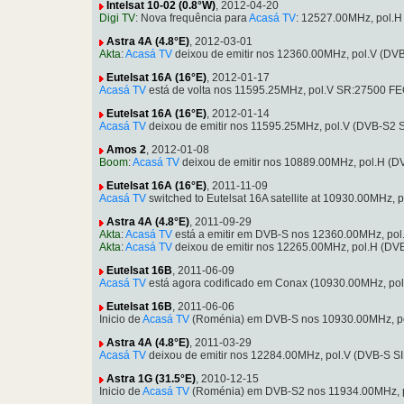
Intelsat 10-02 (0.8°W)
, 2012-04-20
Digi TV
: Nova frequência para
Acasá TV
: 12527.00MHz, pol.
Astra 4A (4.8°E)
, 2012-03-01
Akta
:
Acasá TV
deixou de emitir nos 12360.00MHz, pol.V (DV
Eutelsat 16A (16°E)
, 2012-01-17
Acasá TV
está de volta nos 11595.25MHz, pol.V SR:27500 FE
Eutelsat 16A (16°E)
, 2012-01-14
Acasá TV
deixou de emitir nos 11595.25MHz, pol.V (DVB-S2 
Amos 2
, 2012-01-08
Boom
:
Acasá TV
deixou de emitir nos 10889.00MHz, pol.H (
Eutelsat 16A (16°E)
, 2011-11-09
Acasá TV
switched to Eutelsat 16A satellite at 10930.00MHz
Astra 4A (4.8°E)
, 2011-09-29
Akta
:
Acasá TV
está a emitir em DVB-S nos 12360.00MHz, pol
Akta
:
Acasá TV
deixou de emitir nos 12265.00MHz, pol.H (DV
Eutelsat 16B
, 2011-06-09
Acasá TV
está agora codificado em Conax (10930.00MHz, po
Eutelsat 16B
, 2011-06-06
Inicio de
Acasá TV
(Roménia) em DVB-S nos 10930.00MHz, po
Astra 4A (4.8°E)
, 2011-03-29
Acasá TV
deixou de emitir nos 12284.00MHz, pol.V (DVB-S S
Astra 1G (31.5°E)
, 2010-12-15
Inicio de
Acasá TV
(Roménia) em DVB-S2 nos 11934.00MHz, p