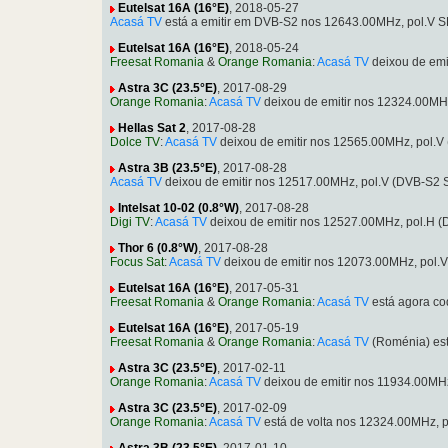
Eutelsat 16A (16°E)
, 2018-05-27
Acasá TV
está a emitir em DVB-S2 nos 12643.00MHz, pol.V 
Eutelsat 16A (16°E)
, 2018-05-24
Freesat Romania
&
Orange Romania
:
Acasá TV
deixou de emi
Astra 3C (23.5°E)
, 2017-08-29
Orange Romania
:
Acasá TV
deixou de emitir nos 12324.00MH
Hellas Sat 2
, 2017-08-28
Dolce TV
:
Acasá TV
deixou de emitir nos 12565.00MHz, pol.V
Astra 3B (23.5°E)
, 2017-08-28
Acasá TV
deixou de emitir nos 12517.00MHz, pol.V (DVB-S2
Intelsat 10-02 (0.8°W)
, 2017-08-28
Digi TV
:
Acasá TV
deixou de emitir nos 12527.00MHz, pol.H 
Thor 6 (0.8°W)
, 2017-08-28
Focus Sat
:
Acasá TV
deixou de emitir nos 12073.00MHz, pol.
Eutelsat 16A (16°E)
, 2017-05-31
Freesat Romania
&
Orange Romania
:
Acasá TV
está agora co
Eutelsat 16A (16°E)
, 2017-05-19
Freesat Romania
&
Orange Romania
:
Acasá TV
(Roménia) est
Astra 3C (23.5°E)
, 2017-02-11
Orange Romania
:
Acasá TV
deixou de emitir nos 11934.00MH
Astra 3C (23.5°E)
, 2017-02-09
Orange Romania
:
Acasá TV
está de volta nos 12324.00MHz, 