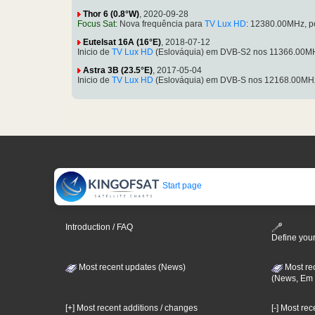
Thor 6 (0.8°W)
, 2020-09-28
Focus Sat
: Nova frequência para
TV Lux HD
: 12380.00MHz, p
Eutelsat 16A (16°E)
, 2018-07-12
Inicio de
TV Lux HD
(Eslováquia) em DVB-S2 nos 11366.00MH
Astra 3B (23.5°E)
, 2017-05-04
Inicio de
TV Lux HD
(Eslováquia) em DVB-S nos 12168.00MHz
Start page
Introduction / FAQ
Define your
Most recent updates (News)
Most re
(News, Em 
[+] Most recent additions / changes
[-] Most re