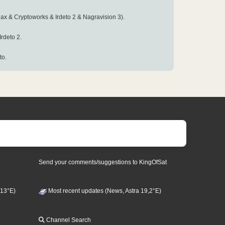
ax & Cryptoworks & Irdeto 2 & Nagravision 3).
rdeto 2.
to.
Send your comments/suggestions to KingOfSat
 13°E)
Most recent updates (News, Astra 19,2°E)
Channel Search