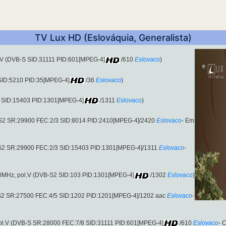
TV Lux HD (Eslováquia, Generalista)
l.V (DVB-S SID:31111 PID:601[MPEG-4]
/610
Eslovaco
)
 SID:5210 PID:35[MPEG-4]
/36
Eslovaco
)
2 SID:15403 PID:1301[MPEG-4]
/1311
Eslovaco
)
-S2 SR:29900 FEC:2/3 SID:8014 PID:2410[MPEG-4]/2420
Eslovaco
- Em
-S2 SR:29900 FEC:2/3 SID:15403 PID:1301[MPEG-4]/1311
Eslovaco
-
00MHz, pol.V (DVB-S2 SID:103 PID:1301[MPEG-4]
/1302
Eslovaco
)
S2 SR:27500 FEC:4/5 SID:1202 PID:1201[MPEG-4]/1202 aac
Eslovaco
-
ol.V (DVB-S SR:28000 FEC:7/8 SID:31111 PID:601[MPEG-4]
/610
Eslovaco
- 