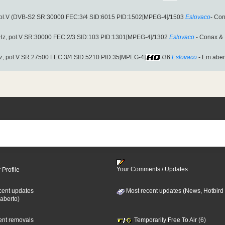
ol.V (DVB-S2 SR:30000 FEC:3/4 SID:6015 PID:1502[MPEG-4]/1503
Eslovaco
- Con
z, pol.V SR:30000 FEC:2/3 SID:103 PID:1301[MPEG-4]/1302
Eslovaco
- Conax & I
, pol.V SR:27500 FEC:3/4 SID:5210 PID:35[MPEG-4]
/36
Eslovaco
- Em aber
Your Comments / Updates
 Profile
cent updates
Most recent updates (News, Hotbird
aberto)
cent removals
Temporarily Free To Air (6)