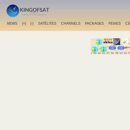
NEWS
[+]
[-]
SATÉLITES
CHANNELS
PACKAGES
FEIXES
C