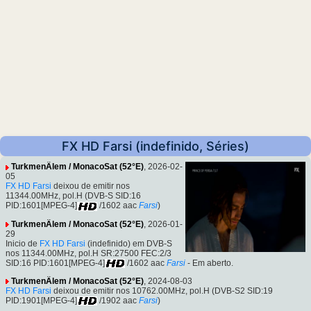
FX HD Farsi (indefinido, Séries)
TurkmenÄlem / MonacoSat (52°E)
, 2026-02-
05
FX HD Farsi
deixou de emitir nos
11344.00MHz, pol.H (DVB-S SID:16
PID:1601[MPEG-4]
/1602 aac
Farsi
)
TurkmenÄlem / MonacoSat (52°E)
, 2026-01-
29
Inicio de
FX HD Farsi
(indefinido) em DVB-S
nos 11344.00MHz, pol.H SR:27500 FEC:2/3
SID:16 PID:1601[MPEG-4]
/1602 aac
Farsi
- Em aberto.
TurkmenÄlem / MonacoSat (52°E)
, 2024-08-03
FX HD Farsi
deixou de emitir nos 10762.00MHz, pol.H (DVB-S2 SID:19
PID:1901[MPEG-4]
/1902 aac
Farsi
)