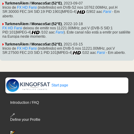
TurkmenÄlem / MonacoSat (52°E)
, 2023-09-07
Inicio de
FX HD Farsi
(indefinido) em DVB-S2 nos 10762.00MHz, pol.H
SR:30000 FEC:3/4 SID:19 PID:1901[MPEG-4]
/1902 aac
Farsi
- Em
aberto.
TurkmenÄlem / MonacoSat (52°E)
, 2022-10-18
FX HD Farsi
deixou de emitir nos 11221.00MHz, pol.V (DVB-S SID:1
PID:101[MPEG-4]
/102 aac
Farsi
). Este canal não está a emitir por satélite
na Europa neste momento.
TurkmenÄlem / MonacoSat (52°E)
, 2021-03-15
Inicio de
FX HD Farsi
(indefinido) em DVB-S nos 11221.00MHz, pol.V
SR:27500 FEC:2/3 SID:1 PID:101[MPEG-4]
/102 aac
Farsi
- Em aberto.
Start page
Introduction / FAQ
Define your Profile