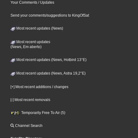
Your Comments / Updates
Send your comments/suggestions to KingOfSat
Most recent updates (News)
Most recent updates
(News, Em aberto)
Most recent updates (News, Hotbird 13°E)
Most recent updates (News, Astra 19,2°E)
[+] Most recent additions / changes
[-] Most recent removals
Temporarily Free To Air (5)
Channel Search