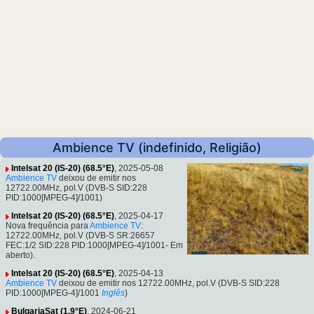
Ambience TV (indefinido, Religião)
Intelsat 20 (IS-20) (68.5°E)
, 2025-05-08
Ambience TV
deixou de emitir nos
12722.00MHz, pol.V (DVB-S SID:228
PID:1000[MPEG-4]/1001)
Intelsat 20 (IS-20) (68.5°E)
, 2025-04-17
Nova frequência para
Ambience TV
:
12722.00MHz, pol.V (DVB-S SR:26657
FEC:1/2 SID:228 PID:1000[MPEG-4]/1001- Em
aberto).
Intelsat 20 (IS-20) (68.5°E)
, 2025-04-13
Ambience TV
deixou de emitir nos 12722.00MHz, pol.V (DVB-S SID:228
PID:1000[MPEG-4]/1001
Inglês
)
BulgariaSat (1.9°E)
, 2024-06-21