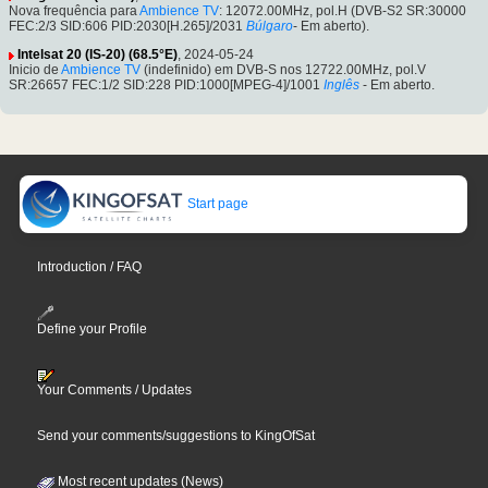
Nova frequência para
Ambience TV
: 12072.00MHz, pol.H (DVB-S2 SR:30000
FEC:2/3 SID:606 PID:2030[H.265]/2031
Búlgaro
- Em aberto).
Intelsat 20 (IS-20) (68.5°E)
, 2024-05-24
Inicio de
Ambience TV
(indefinido) em DVB-S nos 12722.00MHz, pol.V
SR:26657 FEC:1/2 SID:228 PID:1000[MPEG-4]/1001
Inglês
- Em aberto.
Start page
Introduction / FAQ
Define your Profile
Your Comments / Updates
Send your comments/suggestions to KingOfSat
Most recent updates (News)