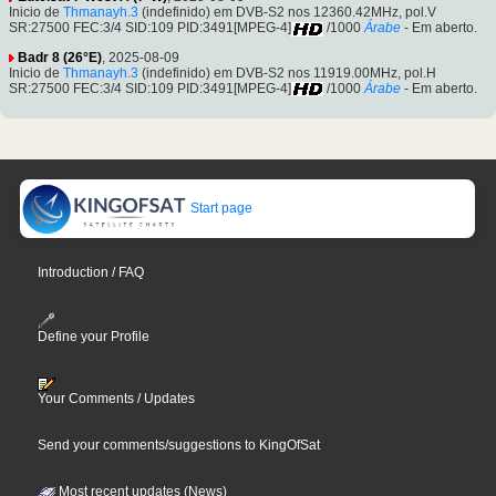
Inicio de
Thmanayh.3
(indefinido) em DVB-S2 nos 12360.42MHz, pol.V
SR:27500 FEC:3/4 SID:109 PID:3491[MPEG-4]
/1000
Árabe
- Em aberto.
Badr 8 (26°E)
, 2025-08-09
Inicio de
Thmanayh.3
(indefinido) em DVB-S2 nos 11919.00MHz, pol.H
SR:27500 FEC:3/4 SID:109 PID:3491[MPEG-4]
/1000
Árabe
- Em aberto.
Start page
Introduction / FAQ
Define your Profile
Your Comments / Updates
Send your comments/suggestions to KingOfSat
Most recent updates (News)