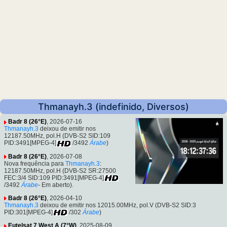
Thmanayh.3 (indefinido, Diversos)
Badr 8 (26°E)
, 2026-07-16
Thmanayh.3
deixou de emitir nos
12187.50MHz, pol.H (DVB-S2 SID:109
PID:3491[MPEG-4]
/3492
Árabe
)
Badr 8 (26°E)
, 2026-07-08
Nova frequência para
Thmanayh.3
:
12187.50MHz, pol.H (DVB-S2 SR:27500
FEC:3/4 SID:109 PID:3491[MPEG-4]
/3492
Árabe
- Em aberto).
Badr 8 (26°E)
, 2026-04-10
Thmanayh.3
deixou de emitir nos 12015.00MHz, pol.V (DVB-S2 SID:3
PID:301[MPEG-4]
/302
Árabe
)
Eutelsat 7 West A (7°W)
, 2025-08-09