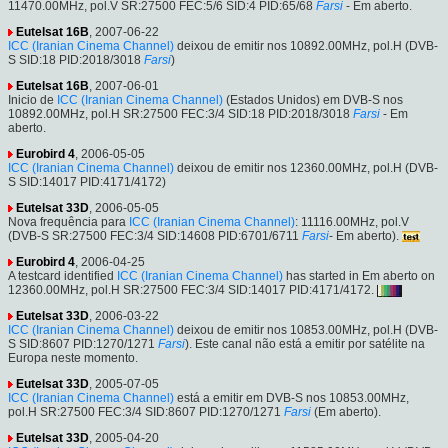
11470.00MHz, pol.V SR:27500 FEC:5/6 SID:4 PID:65/68
Farsi
- Em aberto.
Eutelsat 16B
, 2007-06-22
ICC (Iranian Cinema Channel)
deixou de emitir nos 10892.00MHz, pol.H (DVB-
S SID:18 PID:2018/3018
Farsi
)
Eutelsat 16B
, 2007-06-01
Inicio de
ICC (Iranian Cinema Channel)
(Estados Unidos) em DVB-S nos
10892.00MHz, pol.H SR:27500 FEC:3/4 SID:18 PID:2018/3018
Farsi
- Em
aberto.
Eurobird 4
, 2006-05-05
ICC (Iranian Cinema Channel)
deixou de emitir nos 12360.00MHz, pol.H (DVB-
S SID:14017 PID:4171/4172)
Eutelsat 33D
, 2006-05-05
Nova frequência para
ICC (Iranian Cinema Channel)
: 11116.00MHz, pol.V
(DVB-S SR:27500 FEC:3/4 SID:14608 PID:6701/6711
Farsi
- Em aberto).
Eurobird 4
, 2006-04-25
A testcard identified
ICC (Iranian Cinema Channel)
has started in Em aberto on
12360.00MHz, pol.H SR:27500 FEC:3/4 SID:14017 PID:4171/4172.
Eutelsat 33D
, 2006-03-22
ICC (Iranian Cinema Channel)
deixou de emitir nos 10853.00MHz, pol.H (DVB-
S SID:8607 PID:1270/1271
Farsi
). Este canal não está a emitir por satélite na
Europa neste momento.
Eutelsat 33D
, 2005-07-05
ICC (Iranian Cinema Channel)
está a emitir em DVB-S nos 10853.00MHz,
pol.H SR:27500 FEC:3/4 SID:8607 PID:1270/1271
Farsi
(Em aberto).
Eutelsat 33D
, 2005-04-20