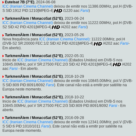
Eutelsat 7B (7°E)
, 2024-06-08
ICC (Iranian Cinema Channel)
deixou de emitir nos 11386.00MHz, pol.H (DVB-
S SID:1912 PID:1210[MPEG-4]
/1220 aac
Farsi
)
TurkmenÄlem / MonacoSat (52°E)
, 2023-06-24
ICC (Iranian Cinema Channel)
deixou de emitir nos 11222.00MHz, pol.H (DVB-
S2 SID:42 PID:4201[MPEG-4]
/4202 aac
Farsi
)
TurkmenÄlem / MonacoSat (52°E)
, 2023-05-26
Nova frequência para
ICC (Iranian Cinema Channel)
: 11222.00MHz, pol.H
(DVB-S2 SR:20000 FEC:1/2 SID:42 PID:4201[MPEG-4]
/4202 aac
Farsi
-
Em aberto).
TurkmenÄlem / MonacoSat (52°E)
, 2022-05-31
Inicio de
ICC (Iranian Cinema Channel)
(Estados Unidos) em DVB-S nos
10845.00MHz, pol.V SR:27500 FEC:2/3 SID:42 PID:4201[MPEG-4]
/4202
aac
Farsi
- Em aberto.
TurkmenÄlem / MonacoSat (52°E)
, 2018-10-29
ICC (Iranian Cinema Channel)
deixou de emitir nos 10845.00MHz, pol.V (DVB-
S SID:809 PID:8091/8092
Farsi
). Este canal não está a emitir por satélite na
Europa neste momento.
TurkmenÄlem / MonacoSat (52°E)
, 2018-10-22
Inicio de
ICC (Iranian Cinema Channel)
(Estados Unidos) em DVB-S nos
10845.00MHz, pol.V SR:27500 FEC:2/3 SID:809 PID:8091/8092
Farsi
- Em
aberto.
TurkmenÄlem / MonacoSat (52°E)
, 2016-09-28
ICC (Iranian Cinema Channel)
deixou de emitir nos 12341.00MHz, pol.V (DVB-
S SID:6 PID:1010/1011
Farsi
). Este canal não está a emitir por satélite na
Europa neste momento.