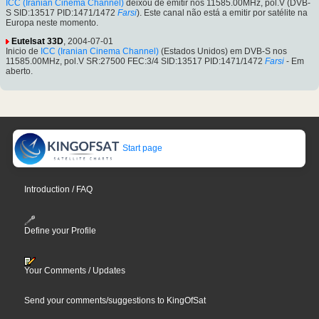
ICC (Iranian Cinema Channel)
deixou de emitir nos 11585.00MHz, pol.V (DVB-
S SID:13517 PID:1471/1472
Farsi
). Este canal não está a emitir por satélite na
Europa neste momento.
Eutelsat 33D
, 2004-07-01
Inicio de
ICC (Iranian Cinema Channel)
(Estados Unidos) em DVB-S nos
11585.00MHz, pol.V SR:27500 FEC:3/4 SID:13517 PID:1471/1472
Farsi
- Em
aberto.
Start page
Introduction / FAQ
Define your Profile
Your Comments / Updates
Send your comments/suggestions to KingOfSat