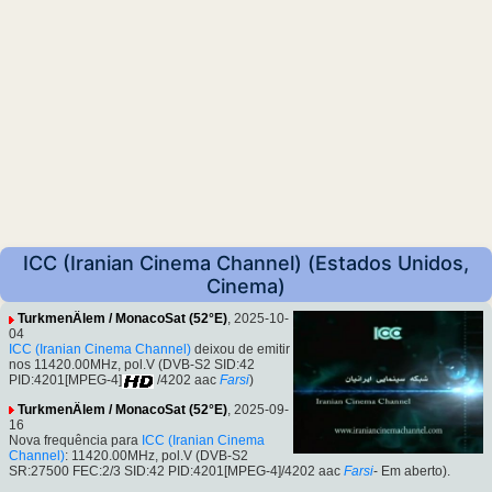
ICC (Iranian Cinema Channel) (Estados Unidos,
Cinema)
TurkmenÄlem / MonacoSat (52°E)
, 2025-10-
04
ICC (Iranian Cinema Channel)
deixou de emitir
nos 11420.00MHz, pol.V (DVB-S2 SID:42
PID:4201[MPEG-4]
/4202 aac
Farsi
)
TurkmenÄlem / MonacoSat (52°E)
, 2025-09-
16
Nova frequência para
ICC (Iranian Cinema
Channel)
: 11420.00MHz, pol.V (DVB-S2
SR:27500 FEC:2/3 SID:42 PID:4201[MPEG-4]/4202 aac
Farsi
- Em aberto).