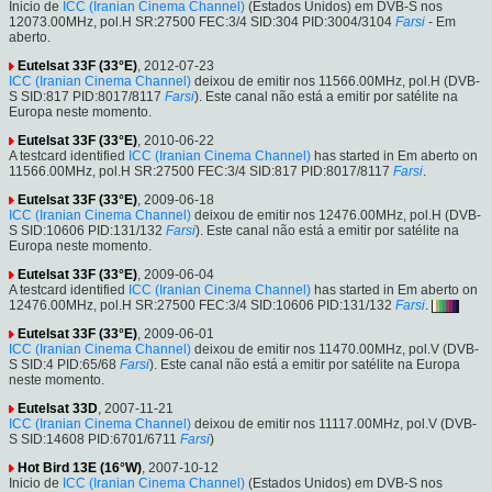
Inicio de
ICC (Iranian Cinema Channel)
(Estados Unidos) em DVB-S nos
12073.00MHz, pol.H SR:27500 FEC:3/4 SID:304 PID:3004/3104
Farsi
- Em
aberto.
Eutelsat 33F (33°E)
, 2012-07-23
ICC (Iranian Cinema Channel)
deixou de emitir nos 11566.00MHz, pol.H (DVB-
S SID:817 PID:8017/8117
Farsi
). Este canal não está a emitir por satélite na
Europa neste momento.
Eutelsat 33F (33°E)
, 2010-06-22
A testcard identified
ICC (Iranian Cinema Channel)
has started in Em aberto on
11566.00MHz, pol.H SR:27500 FEC:3/4 SID:817 PID:8017/8117
Farsi
.
Eutelsat 33F (33°E)
, 2009-06-18
ICC (Iranian Cinema Channel)
deixou de emitir nos 12476.00MHz, pol.H (DVB-
S SID:10606 PID:131/132
Farsi
). Este canal não está a emitir por satélite na
Europa neste momento.
Eutelsat 33F (33°E)
, 2009-06-04
A testcard identified
ICC (Iranian Cinema Channel)
has started in Em aberto on
12476.00MHz, pol.H SR:27500 FEC:3/4 SID:10606 PID:131/132
Farsi
.
Eutelsat 33F (33°E)
, 2009-06-01
ICC (Iranian Cinema Channel)
deixou de emitir nos 11470.00MHz, pol.V (DVB-
S SID:4 PID:65/68
Farsi
). Este canal não está a emitir por satélite na Europa
neste momento.
Eutelsat 33D
, 2007-11-21
ICC (Iranian Cinema Channel)
deixou de emitir nos 11117.00MHz, pol.V (DVB-
S SID:14608 PID:6701/6711
Farsi
)
Hot Bird 13E (16°W)
, 2007-10-12
Inicio de
ICC (Iranian Cinema Channel)
(Estados Unidos) em DVB-S nos