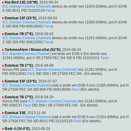
Hot Bird 13E (16°W)
, 2016-09-24
ICC (Iranian Cinema Channel)
deixou de emitir nos 11054.00MHz, pol.H (DVB-
S SID:8031 PID:3110/3120
Farsi
)
Eutelsat 33F (33°E)
, 2016-09-03
ICC (Iranian Cinema Channel)
deixou de emitir nos 11565.00MHz, pol.H (DVB-
S SID:808 PID:8081/8082
Farsi
)
Eutelsat 7B (7°E)
, 2016-09-03
ICC (Iranian Cinema Channel)
deixou de emitir nos 11262.00MHz, pol.H (DVB-
S SID:358 PID:3581/3582
Farsi
)
TurkmenÄlem / MonacoSat (52°E)
, 2016-08-24
ICC (Iranian Cinema Channel)
em teste em DVB-S Em aberto nos
12341.00MHz, pol.V SR:27500 FEC:3/4 SID:6 PID:1010/1011
Farsi
.
Eutelsat 7B (7°E)
, 2016-08-08
Novos PID para
ICC (Iranian Cinema Channel)
nos 11262.00MHz, pol.H:
PID:3581/3582
Farsi
SID:358 ( SR:27500 FEC:5/6 - Em aberto).
Eutelsat 33F (33°E)
, 2016-07-07
ICC (Iranian Cinema Channel)
está a emitir em DVB-S nos 11565.00MHz, pol.H
SR:27500 FEC:3/4 SID:808 PID:8081/8082
Farsi
(Em aberto).
Eutelsat 7B (7°E)
, 2016-04-29
Novos PID para
ICC (Iranian Cinema Channel)
nos 11262.00MHz, pol.H:
PID:308/131
Farsi
SID:358 ( SR:27500 FEC:5/6 - Em aberto).
Eutelsat 33E
, 2013-11-06
ICC (Iranian Cinema Channel)
está a emitir em DVB-S nos 11054.00MHz, pol.H
SR:27500 FEC:5/6 SID:8031 PID:3110/3120
Farsi
(Em aberto).
Badr 4 (34.4°E)
, 2013-06-26