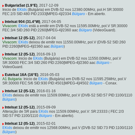
BulgariaSat (1.9°E)
, 2017-12-09
Inicio de
EKids
(Bulgária) em DVB-S2 nos 12380.00MHz, pol.H SR:30000
FEC:2/3 SID:480 PID:2333[MPEG-4]/2334
Búlgaro
- Em aberto.
Intelsat 904 (31.4°W)
, 2017-04-05
Vivacom
:
EKids
está a emitir em DVB-S2 nos 11595.00MHz, pol.V SR:30000
FEC:3/4 SID:260 PID:2260[MPEG-4]/2360 aac
Búlgaro
(VideoGuard).
Intelsat 12 (IS-12)
, 2017-04-04
Vivacom
:
EKids
deixou de emitir nos 11550.00MHz, pol.V (DVB-S2 SID:260
PID:2260[MPEG-4]/2360 aac
Búlgaro
)
Intelsat 12 (IS-12)
, 2016-09-13
Vivacom
: Inicio de
EKids
(Bulgária) em DVB-S2 nos 11550.00MHz, pol.V
SR:30000 FEC:3/4 SID:260 PID:2260[MPEG-4]/2360 aac
Búlgaro
-
VideoGuard.
Eutelsat 16A (16°E)
, 2016-05-03
A1 Bulgaria
: Inicio de
EKids
(Bulgária) em DVB-S2 nos 11595.25MHz, pol.V
SR:30000 FEC:5/6 SID:930 PID:4501[MPEG-4]/4502
Búlgaro
- Conax.
Intelsat 12 (IS-12)
, 2016-01-16
EKids
deixou de emitir nos 11509.00MHz, pol.V (DVB-S2 SID:57 PID:1100/1110
Búlgaro
)
Intelsat 12 (IS-12)
, 2015-09-09
Alteração de SR para
EKids
nos 11509.00MHz, pol.V: SR:23333 ( FEC:2/3
SID:57 PID:1100/1110
Búlgaro
- Em aberto).
Intelsat 12 (IS-12)
, 2015-02-01
EKids
deixou de emitir nos 12568.00MHz, pol.V (DVB-S2 SID:73 PID:1100/1110
Búlgaro
)