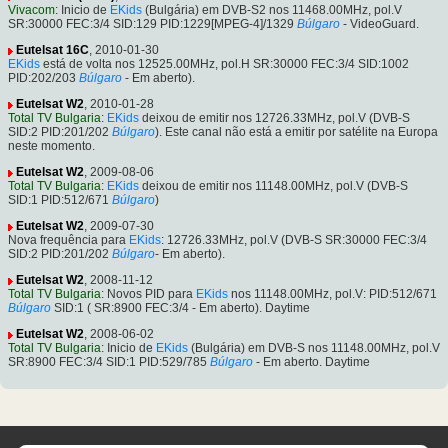
Vivacom
: Inicio de
EKids
(Bulgária) em DVB-S2 nos 11468.00MHz, pol.V
SR:30000 FEC:3/4 SID:129 PID:1229[MPEG-4]/1329
Búlgaro
- VideoGuard.
Eutelsat 16C
, 2010-01-30
EKids
está de volta nos 12525.00MHz, pol.H SR:30000 FEC:3/4 SID:1002
PID:202/203
Búlgaro
- Em aberto).
Eutelsat W2
, 2010-01-28
Total TV Bulgaria
:
EKids
deixou de emitir nos 12726.33MHz, pol.V (DVB-S
SID:2 PID:201/202
Búlgaro
). Este canal não está a emitir por satélite na Europa
neste momento.
Eutelsat W2
, 2009-08-06
Total TV Bulgaria
:
EKids
deixou de emitir nos 11148.00MHz, pol.V (DVB-S
SID:1 PID:512/671
Búlgaro
)
Eutelsat W2
, 2009-07-30
Nova frequência para
EKids
: 12726.33MHz, pol.V (DVB-S SR:30000 FEC:3/4
SID:2 PID:201/202
Búlgaro
- Em aberto).
Eutelsat W2
, 2008-11-12
Total TV Bulgaria
: Novos PID para
EKids
nos 11148.00MHz, pol.V: PID:512/671
Búlgaro
SID:1 ( SR:8900 FEC:3/4 - Em aberto). Daytime
Eutelsat W2
, 2008-06-02
Total TV Bulgaria
: Inicio de
EKids
(Bulgária) em DVB-S nos 11148.00MHz, pol.V
SR:8900 FEC:3/4 SID:1 PID:529/785
Búlgaro
- Em aberto. Daytime