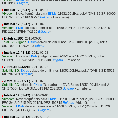
PID:39/38
Búlgaro
)
Intelsat 12 (IS-12)
, 2011-05-11
Vivacom
: Nova frequência para
EKids
: 11632.00MHz, pol.V (DVB-S2 SR:30000
FEC:3/4 SID:27 PID:95/97
Búlgaro
- Em aberto).
Intelsat 12 (IS-12)
, 2011-04-16
Vivacom
:
EKids
deixou de emitir nos 11550.00MHz, pol.V (DVB-S2 SID:215
PID:2215[MPEG-4]/2315
Búlgaro
)
Eutelsat 16C
, 2011-03-01
Total TV Bulgaria
:
EKids
deixou de emitir nos 12525.00MHz, pol.H (DVB-S
SID:1002 PID:202/203
Búlgaro
)
Intelsat 12 (IS-12)
, 2011-02-28
Vivacom
: Inicio de
EKids
(Bulgária) em DVB-S nos 11662.00MHz, pol.V
SR:8890 FEC:7/8 SID:1 PID:39/38
Búlgaro
- Em aberto.
Astra 3B (23.5°E)
, 2011-02-23
Satellite BG
:
EKids
deixou de emitir nos 12051.00MHz, pol.V (DVB-S SID:5513
PID:202/203
Búlgaro
)
Astra 3B (23.5°E)
, 2011-02-10
Satellite BG
: Inicio de
EKids
(Bulgária) em DVB-S nos 12051.00MHz, pol.V
SR:27500 FEC:5/6 SID:5513 PID:202/203
Búlgaro
- Em aberto.
Intelsat 12 (IS-12)
, 2010-09-01
Vivacom
: Nova frequência para
EKids
: 11550.00MHz, pol.V (DVB-S2 SR:30000
FEC:3/4 SID:215 PID:2215[MPEG-4]/2315
Búlgaro
- VideoGuard).
Vivacom
:
EKids
deixou de emitir nos 11468.00MHz, pol.V (DVB-S2 SID:129
PID:1229[MPEG-4]/1329
Búlgaro
)
Intelsat 12 (IS-12)
, 2010-07-10