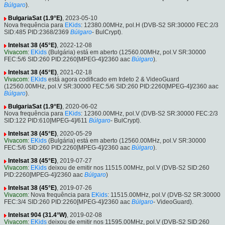
Búlgaro
).
BulgariaSat (1.9°E)
, 2023-05-10
Nova frequência para
EKids
: 12380.00MHz, pol.H (DVB-S2 SR:30000 FEC:2/3
SID:485 PID:2368/2369
Búlgaro
- BulCrypt).
Intelsat 38 (45°E)
, 2022-12-08
Vivacom
:
EKids
(Bulgária) está em aberto (12560.00MHz, pol.V SR:30000
FEC:5/6 SID:260 PID:2260[MPEG-4]/2360 aac
Búlgaro
).
Intelsat 38 (45°E)
, 2021-02-18
Vivacom
:
EKids
está agora codificado em Irdeto 2 & VideoGuard
(12560.00MHz, pol.V SR:30000 FEC:5/6 SID:260 PID:2260[MPEG-4]/2360 aac
Búlgaro
).
BulgariaSat (1.9°E)
, 2020-06-02
Nova frequência para
EKids
: 12360.00MHz, pol.V (DVB-S2 SR:30000 FEC:2/3
SID:122 PID:610[MPEG-4]/611
Búlgaro
- BulCrypt).
Intelsat 38 (45°E)
, 2020-05-29
Vivacom
:
EKids
(Bulgária) está em aberto (12560.00MHz, pol.V SR:30000
FEC:5/6 SID:260 PID:2260[MPEG-4]/2360 aac
Búlgaro
).
Intelsat 38 (45°E)
, 2019-07-27
Vivacom
:
EKids
deixou de emitir nos 11515.00MHz, pol.V (DVB-S2 SID:260
PID:2260[MPEG-4]/2360 aac
Búlgaro
)
Intelsat 38 (45°E)
, 2019-07-26
Vivacom
: Nova frequência para
EKids
: 11515.00MHz, pol.V (DVB-S2 SR:30000
FEC:3/4 SID:260 PID:2260[MPEG-4]/2360 aac
Búlgaro
- VideoGuard).
Intelsat 904 (31.4°W)
, 2019-02-08
Vivacom
:
EKids
deixou de emitir nos 11595.00MHz, pol.V (DVB-S2 SID:260