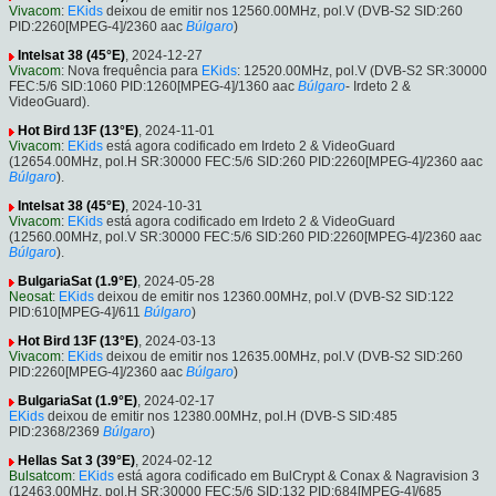
Vivacom
:
EKids
deixou de emitir nos 12560.00MHz, pol.V (DVB-S2 SID:260
PID:2260[MPEG-4]/2360 aac
Búlgaro
)
Intelsat 38 (45°E)
, 2024-12-27
Vivacom
: Nova frequência para
EKids
: 12520.00MHz, pol.V (DVB-S2 SR:30000
FEC:5/6 SID:1060 PID:1260[MPEG-4]/1360 aac
Búlgaro
- Irdeto 2 &
VideoGuard).
Hot Bird 13F (13°E)
, 2024-11-01
Vivacom
:
EKids
está agora codificado em Irdeto 2 & VideoGuard
(12654.00MHz, pol.H SR:30000 FEC:5/6 SID:260 PID:2260[MPEG-4]/2360 aac
Búlgaro
).
Intelsat 38 (45°E)
, 2024-10-31
Vivacom
:
EKids
está agora codificado em Irdeto 2 & VideoGuard
(12560.00MHz, pol.V SR:30000 FEC:5/6 SID:260 PID:2260[MPEG-4]/2360 aac
Búlgaro
).
BulgariaSat (1.9°E)
, 2024-05-28
Neosat
:
EKids
deixou de emitir nos 12360.00MHz, pol.V (DVB-S2 SID:122
PID:610[MPEG-4]/611
Búlgaro
)
Hot Bird 13F (13°E)
, 2024-03-13
Vivacom
:
EKids
deixou de emitir nos 12635.00MHz, pol.V (DVB-S2 SID:260
PID:2260[MPEG-4]/2360 aac
Búlgaro
)
BulgariaSat (1.9°E)
, 2024-02-17
EKids
deixou de emitir nos 12380.00MHz, pol.H (DVB-S SID:485
PID:2368/2369
Búlgaro
)
Hellas Sat 3 (39°E)
, 2024-02-12
Bulsatcom
:
EKids
está agora codificado em BulCrypt & Conax & Nagravision 3
(12463.00MHz, pol.H SR:30000 FEC:5/6 SID:132 PID:684[MPEG-4]/685