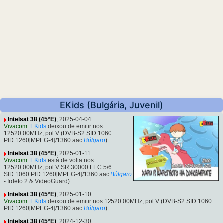
EKids (Bulgária, Juvenil)
Intelsat 38 (45°E)
, 2025-04-04
Vivacom
:
EKids
deixou de emitir nos
12520.00MHz, pol.V (DVB-S2 SID:1060
PID:1260[MPEG-4]/1360 aac
Búlgaro
)
Intelsat 38 (45°E)
, 2025-01-11
Vivacom
:
EKids
está de volta nos
12520.00MHz, pol.V SR:30000 FEC:5/6
SID:1060 PID:1260[MPEG-4]/1360 aac
Búlgaro
- Irdeto 2 & VideoGuard).
Intelsat 38 (45°E)
, 2025-01-10
Vivacom
:
EKids
deixou de emitir nos 12520.00MHz, pol.V (DVB-S2 SID:1060
PID:1260[MPEG-4]/1360 aac
Búlgaro
)
Intelsat 38 (45°E)
, 2024-12-30