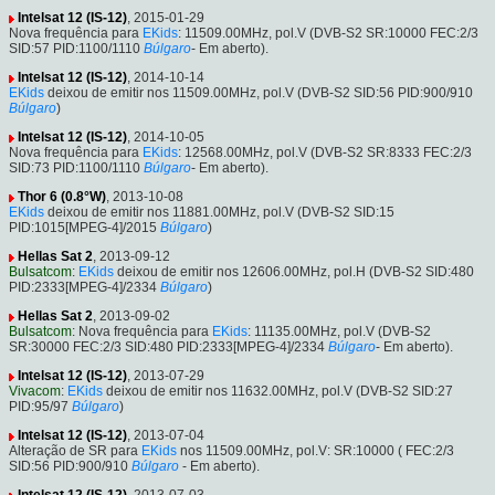
Intelsat 12 (IS-12)
, 2015-01-29
Nova frequência para
EKids
: 11509.00MHz, pol.V (DVB-S2 SR:10000 FEC:2/3
SID:57 PID:1100/1110
Búlgaro
- Em aberto).
Intelsat 12 (IS-12)
, 2014-10-14
EKids
deixou de emitir nos 11509.00MHz, pol.V (DVB-S2 SID:56 PID:900/910
Búlgaro
)
Intelsat 12 (IS-12)
, 2014-10-05
Nova frequência para
EKids
: 12568.00MHz, pol.V (DVB-S2 SR:8333 FEC:2/3
SID:73 PID:1100/1110
Búlgaro
- Em aberto).
Thor 6 (0.8°W)
, 2013-10-08
EKids
deixou de emitir nos 11881.00MHz, pol.V (DVB-S2 SID:15
PID:1015[MPEG-4]/2015
Búlgaro
)
Hellas Sat 2
, 2013-09-12
Bulsatcom
:
EKids
deixou de emitir nos 12606.00MHz, pol.H (DVB-S2 SID:480
PID:2333[MPEG-4]/2334
Búlgaro
)
Hellas Sat 2
, 2013-09-02
Bulsatcom
: Nova frequência para
EKids
: 11135.00MHz, pol.V (DVB-S2
SR:30000 FEC:2/3 SID:480 PID:2333[MPEG-4]/2334
Búlgaro
- Em aberto).
Intelsat 12 (IS-12)
, 2013-07-29
Vivacom
:
EKids
deixou de emitir nos 11632.00MHz, pol.V (DVB-S2 SID:27
PID:95/97
Búlgaro
)
Intelsat 12 (IS-12)
, 2013-07-04
Alteração de SR para
EKids
nos 11509.00MHz, pol.V: SR:10000 ( FEC:2/3
SID:56 PID:900/910
Búlgaro
- Em aberto).