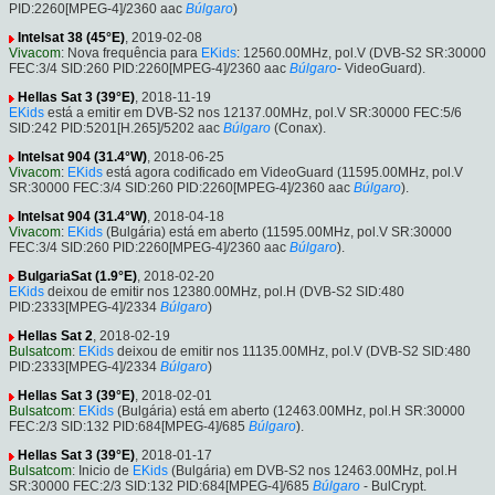
PID:2260[MPEG-4]/2360 aac
Búlgaro
)
Intelsat 38 (45°E)
, 2019-02-08
Vivacom
: Nova frequência para
EKids
: 12560.00MHz, pol.V (DVB-S2 SR:30000
FEC:3/4 SID:260 PID:2260[MPEG-4]/2360 aac
Búlgaro
- VideoGuard).
Hellas Sat 3 (39°E)
, 2018-11-19
EKids
está a emitir em DVB-S2 nos 12137.00MHz, pol.V SR:30000 FEC:5/6
SID:242 PID:5201[H.265]/5202 aac
Búlgaro
(Conax).
Intelsat 904 (31.4°W)
, 2018-06-25
Vivacom
:
EKids
está agora codificado em VideoGuard (11595.00MHz, pol.V
SR:30000 FEC:3/4 SID:260 PID:2260[MPEG-4]/2360 aac
Búlgaro
).
Intelsat 904 (31.4°W)
, 2018-04-18
Vivacom
:
EKids
(Bulgária) está em aberto (11595.00MHz, pol.V SR:30000
FEC:3/4 SID:260 PID:2260[MPEG-4]/2360 aac
Búlgaro
).
BulgariaSat (1.9°E)
, 2018-02-20
EKids
deixou de emitir nos 12380.00MHz, pol.H (DVB-S2 SID:480
PID:2333[MPEG-4]/2334
Búlgaro
)
Hellas Sat 2
, 2018-02-19
Bulsatcom
:
EKids
deixou de emitir nos 11135.00MHz, pol.V (DVB-S2 SID:480
PID:2333[MPEG-4]/2334
Búlgaro
)
Hellas Sat 3 (39°E)
, 2018-02-01
Bulsatcom
:
EKids
(Bulgária) está em aberto (12463.00MHz, pol.H SR:30000
FEC:2/3 SID:132 PID:684[MPEG-4]/685
Búlgaro
).
Hellas Sat 3 (39°E)
, 2018-01-17
Bulsatcom
: Inicio de
EKids
(Bulgária) em DVB-S2 nos 12463.00MHz, pol.H
SR:30000 FEC:2/3 SID:132 PID:684[MPEG-4]/685
Búlgaro
- BulCrypt.