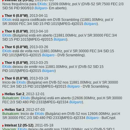
Intelsat 12 (IS-12)
, 2013-07-03
Nova frequência para
EKids
: 11509.00MHz, pol.V (DVB-S2 SR:7500 FEC:2/3
SID:56 PID:900/910
Búlgaro
- Em aberto).
Thor 6 (0.8°W)
, 2013-04-11
EKids
está agora codificado em DVB Scrambling (11881.00MHz, pol.V
SR:30000 FEC:3/4 SID:15 PID:1015[MPEG-4]/2015
Búlgaro
).
Thor 6 (0.8°W)
, 2013-04-10
EKids
(Bulgária) está em aberto (11881.00MHz, pol.V SR:30000 FEC:3/4
SID:15 PID:1015[MPEG-4]/2015
Búlgaro
).
Thor 6 (0.8°W)
, 2013-03-26
EKids
está de volta nos 11881.00MHz, pol.V SR:30000 FEC:3/4 SID:15
PID:1015[MPEG-4]/2015
Búlgaro
- DVB Scrambling).
Thor 6 (0.8°W)
, 2013-03-25
EKids
deixou de emitir nos 11881.00MHz, pol.V (DVB-S2 SID:15
PID:1015[MPEG-4]/2015
Búlgaro
)
Thor 6 (0.8°W)
, 2013-03-19
Inicio de
EKids
(Bulgária) em DVB-S2 nos 11881.00MHz, pol.V SR:30000
FEC:3/4 SID:15 PID:1015[MPEG-4]/2015
Búlgaro
- DVB Scrambling.
Hellas Sat 2
, 2012-12-01
Bulsatcom
:
EKids
(Bulgária) está em aberto (12606.00MHz, pol.H SR:30000
FEC:2/3 SID:480 PID:2333[MPEG-4]/2334
Búlgaro
).
Hellas Sat 2
, 2012-07-03
Bulsatcom
: Inicio de
EKids
(Bulgária) em DVB-S2 nos 12606.00MHz, pol.H
SR:30000 FEC:2/3 SID:480 PID:2333[MPEG-4]/2334
Búlgaro
- BulCrypt.
Intelsat 12 (IS-12)
, 2011-05-18
Vivacom
:
EKids
deixou de emitir nos 11662.00MHz, pol.V (DVB-S SID:1