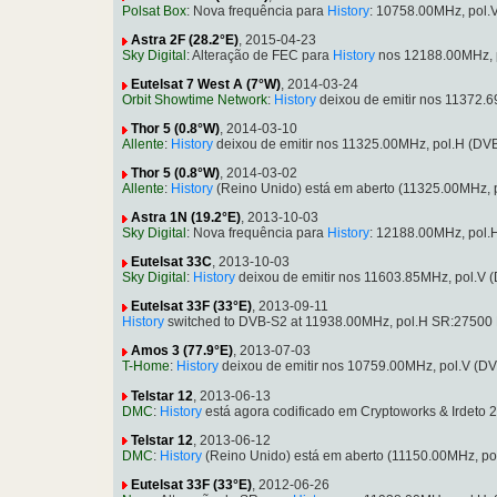
Polsat Box
: Nova frequência para
History
: 10758.00MHz, pol
Astra 2F (28.2°E)
, 2015-04-23
Sky Digital
: Alteração de FEC para
History
nos 12188.00MHz, p
Eutelsat 7 West A (7°W)
, 2014-03-24
Orbit Showtime Network
:
History
deixou de emitir nos 11372.
Thor 5 (0.8°W)
, 2014-03-10
Allente
:
History
deixou de emitir nos 11325.00MHz, pol.H (DV
Thor 5 (0.8°W)
, 2014-03-02
Allente
:
History
(Reino Unido) está em aberto (11325.00MHz, 
Astra 1N (19.2°E)
, 2013-10-03
Sky Digital
: Nova frequência para
History
: 12188.00MHz, pol.
Eutelsat 33C
, 2013-10-03
Sky Digital
:
History
deixou de emitir nos 11603.85MHz, pol.V 
Eutelsat 33F (33°E)
, 2013-09-11
History
switched to DVB-S2 at 11938.00MHz, pol.H SR:27500 
Amos 3 (77.9°E)
, 2013-07-03
T-Home
:
History
deixou de emitir nos 10759.00MHz, pol.V (D
Telstar 12
, 2013-06-13
DMC
:
History
está agora codificado em Cryptoworks & Irdeto
Telstar 12
, 2013-06-12
DMC
:
History
(Reino Unido) está em aberto (11150.00MHz, p
Eutelsat 33F (33°E)
, 2012-06-26