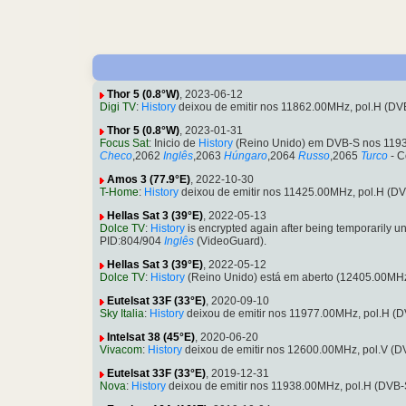
Thor 5 (0.8°W)
, 2023-06-12
Digi TV
:
History
deixou de emitir nos 11862.00MHz, pol.H (D
Thor 5 (0.8°W)
, 2023-01-31
Focus Sat
: Inicio de
History
(Reino Unido) em DVB-S nos 1193
Checo
,2062
Inglês
,2063
Húngaro
,2064
Russo
,2065
Turco
- C
Amos 3 (77.9°E)
, 2022-10-30
T-Home
:
History
deixou de emitir nos 11425.00MHz, pol.H (
Hellas Sat 3 (39°E)
, 2022-05-13
Dolce TV
:
History
is encrypted again after being temporarily
PID:804/904
Inglês
(VideoGuard).
Hellas Sat 3 (39°E)
, 2022-05-12
Dolce TV
:
History
(Reino Unido) está em aberto (12405.00MHz
Eutelsat 33F (33°E)
, 2020-09-10
Sky Italia
:
History
deixou de emitir nos 11977.00MHz, pol.H (
Intelsat 38 (45°E)
, 2020-06-20
Vivacom
:
History
deixou de emitir nos 12600.00MHz, pol.V (
Eutelsat 33F (33°E)
, 2019-12-31
Nova
:
History
deixou de emitir nos 11938.00MHz, pol.H (DVB