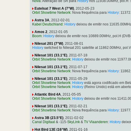
Nova
: Alteração de SR para
History
nos 11938.00MHz, pol.H: 
Eutelsat 7 West A (7°W)
, 2012-05-23
Orbit Showtime Network
: Nova frequência para
History
: 1137
Astra 3A
, 2012-02-01
Kabel Deutschland
:
History
deixou de emitir nos 11635.00MHz
Amos 2
, 2012-01-05
Boom
:
History
deixou de emitir nos 10889.00MHz, pol.H (DVB
Nilesat 201 (7°W)
, 2011-08-01
History
switched to Nilesat 201 satellite at 11862.00MHz, po
Nilesat 101 (33.1°E)
, 2011-07-18
Orbit Showtime Network
:
History
deixou de emitir nos 11977.
Nilesat 101 (33.1°E)
, 2011-07-17
Orbit Showtime Network
: Nova frequência para
History
: 1186
Nilesat 101 (33.1°E)
, 2011-05-29
Orbit Showtime Network
:
History
está agora codificado em Bet
Orbit Showtime Network
:
History
(Reino Unido) está em abert
Atlantic Bird 4A
, 2011-05-05
Orbit Showtime Network
:
History
deixou de emitir nos 11411.
Nilesat 101 (33.1°E)
, 2011-02-21
Orbit Showtime Network
: Nova frequência para
History
: 11977
Astra 3B (23.5°E)
, 2011-02-02
Canal Digitaal
& -115-
SkyLink
&
TV Vlaanderen
:
History
deixo
Hot Bird 13E (16°W)
, 2011-01-16