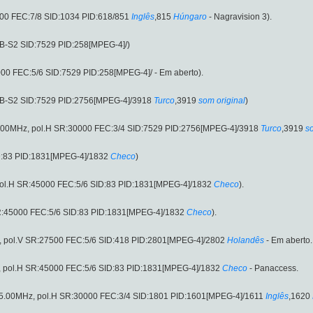
000 FEC:7/8 SID:1034 PID:618/851
Inglês
,815
Húngaro
- Nagravision 3).
VB-S2 SID:7529 PID:258[MPEG-4]/)
00 FEC:5/6 SID:7529 PID:258[MPEG-4]/ - Em aberto).
DVB-S2 SID:7529 PID:2756[MPEG-4]/3918
Turco
,3919
som original
)
.00MHz, pol.H SR:30000 FEC:3/4 SID:7529 PID:2756[MPEG-4]/3918
Turco
,3919
s
D:83 PID:1831[MPEG-4]/1832
Checo
)
pol.H SR:45000 FEC:5/6 SID:83 PID:1831[MPEG-4]/1832
Checo
).
R:45000 FEC:5/6 SID:83 PID:1831[MPEG-4]/1832
Checo
).
 pol.V SR:27500 FEC:5/6 SID:418 PID:2801[MPEG-4]/2802
Holandês
- Em aberto.
 pol.H SR:45000 FEC:5/6 SID:83 PID:1831[MPEG-4]/1832
Checo
- Panaccess.
5.00MHz, pol.H SR:30000 FEC:3/4 SID:1801 PID:1601[MPEG-4]/1611
Inglês
,1620