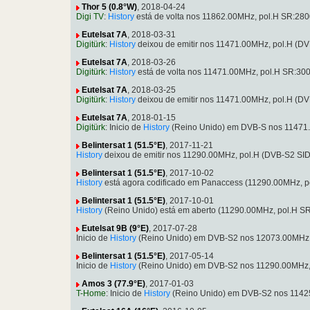
Thor 5 (0.8°W)
, 2018-04-24
Digi TV
:
History
está de volta nos 11862.00MHz, pol.H SR:28
Eutelsat 7A
, 2018-03-31
Digitürk
:
History
deixou de emitir nos 11471.00MHz, pol.H (D
Eutelsat 7A
, 2018-03-26
Digitürk
:
History
está de volta nos 11471.00MHz, pol.H SR:300
Eutelsat 7A
, 2018-03-25
Digitürk
:
History
deixou de emitir nos 11471.00MHz, pol.H (
Eutelsat 7A
, 2018-01-15
Digitürk
: Inicio de
History
(Reino Unido) em DVB-S nos 11471
Belintersat 1 (51.5°E)
, 2017-11-21
History
deixou de emitir nos 11290.00MHz, pol.H (DVB-S2 SI
Belintersat 1 (51.5°E)
, 2017-10-02
History
está agora codificado em Panaccess (11290.00MHz, 
Belintersat 1 (51.5°E)
, 2017-10-01
History
(Reino Unido) está em aberto (11290.00MHz, pol.H S
Eutelsat 9B (9°E)
, 2017-07-28
Inicio de
History
(Reino Unido) em DVB-S2 nos 12073.00MHz,
Belintersat 1 (51.5°E)
, 2017-05-14
Inicio de
History
(Reino Unido) em DVB-S2 nos 11290.00MHz,
Amos 3 (77.9°E)
, 2017-01-03
T-Home
: Inicio de
History
(Reino Unido) em DVB-S2 nos 1142