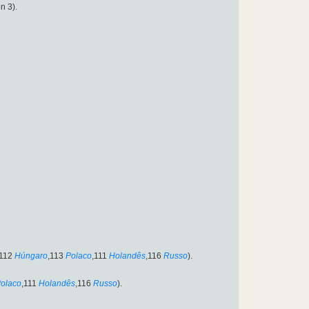
n 3).
,112
Húngaro
,113
Polaco
,111
Holandês
,116
Russo
).
olaco
,111
Holandês
,116
Russo
).