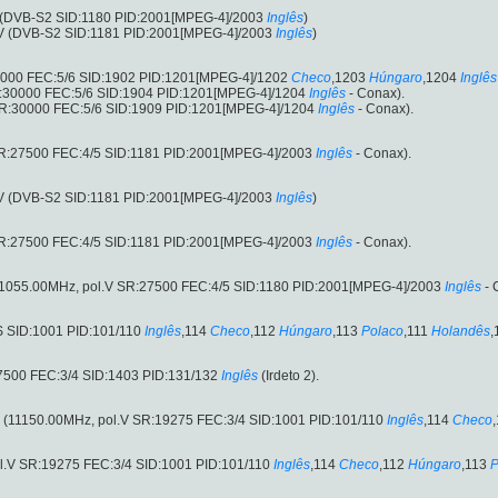
V (DVB-S2 SID:1180 PID:2001[MPEG-4]/2003
Inglês
)
.V (DVB-S2 SID:1181 PID:2001[MPEG-4]/2003
Inglês
)
30000 FEC:5/6 SID:1902 PID:1201[MPEG-4]/1202
Checo
,1203
Húngaro
,1204
Inglês
R:30000 FEC:5/6 SID:1904 PID:1201[MPEG-4]/1204
Inglês
- Conax).
 SR:30000 FEC:5/6 SID:1909 PID:1201[MPEG-4]/1204
Inglês
- Conax).
SR:27500 FEC:4/5 SID:1181 PID:2001[MPEG-4]/2003
Inglês
- Conax).
.V (DVB-S2 SID:1181 PID:2001[MPEG-4]/2003
Inglês
)
SR:27500 FEC:4/5 SID:1181 PID:2001[MPEG-4]/2003
Inglês
- Conax).
1055.00MHz, pol.V SR:27500 FEC:4/5 SID:1180 PID:2001[MPEG-4]/2003
Inglês
- 
S SID:1001 PID:101/110
Inglês
,114
Checo
,112
Húngaro
,113
Polaco
,111
Holandês
,
7500 FEC:3/4 SID:1403 PID:131/132
Inglês
(Irdeto 2).
 2 (11150.00MHz, pol.V SR:19275 FEC:3/4 SID:1001 PID:101/110
Inglês
,114
Checo
ol.V SR:19275 FEC:3/4 SID:1001 PID:101/110
Inglês
,114
Checo
,112
Húngaro
,113
P