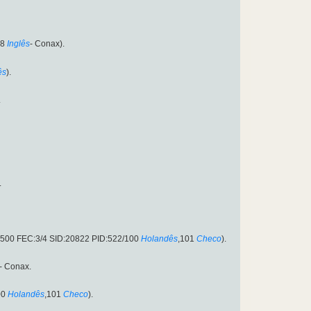
78
Inglês
- Conax).
ês
).
.
.
27500 FEC:3/4 SID:20822 PID:522/100
Holandês
,101
Checo
).
- Conax.
00
Holandês
,101
Checo
).