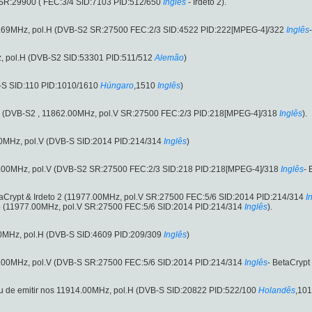
SR:29900 ( FEC:3/4 SID:7103 PID:512/650
Inglês
- Irdeto 2).
2.69MHz, pol.H (DVB-S2 SR:27500 FEC:2/3 SID:4522 PID:222[MPEG-4]/322
Inglês
, pol.H (DVB-S2 SID:53301 PID:511/512
Alemão
)
-S SID:110 PID:1010/1610
Húngaro
,1510
Inglês
)
l.V (DVB-S2 , 11862.00MHz, pol.V SR:27500 FEC:2/3 PID:218[MPEG-4]/318
Inglês
).
00MHz, pol.V (DVB-S SID:2014 PID:214/314
Inglês
)
2.00MHz, pol.V (DVB-S2 SR:27500 FEC:2/3 SID:218 PID:218[MPEG-4]/318
Inglês
- 
aCrypt & Irdeto 2 (11977.00MHz, pol.V SR:27500 FEC:5/6 SID:2014 PID:214/314
I
o (11977.00MHz, pol.V SR:27500 FEC:5/6 SID:2014 PID:214/314
Inglês
).
00MHz, pol.H (DVB-S SID:4609 PID:209/309
Inglês
)
.00MHz, pol.V (DVB-S SR:27500 FEC:5/6 SID:2014 PID:214/314
Inglês
- BetaCrypt 
u de emitir nos 11914.00MHz, pol.H (DVB-S SID:20822 PID:522/100
Holandês
,101