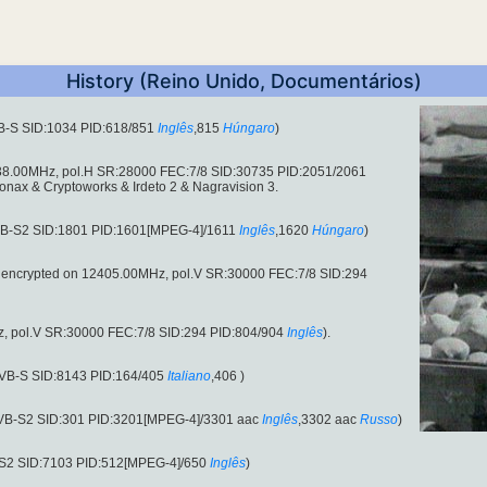
History (Reino Unido, Documentários)
VB-S SID:1034 PID:618/851
Inglês
,815
Húngaro
)
8.00MHz, pol.H SR:28000 FEC:7/8 SID:30735 PID:2051/2061
onax & Cryptoworks & Irdeto 2 & Nagravision 3.
DVB-S2 SID:1801 PID:1601[MPEG-4]/1611
Inglês
,1620
Húngaro
)
 unencrypted on 12405.00MHz, pol.V SR:30000 FEC:7/8 SID:294
, pol.V SR:30000 FEC:7/8 SID:294 PID:804/904
Inglês
).
DVB-S SID:8143 PID:164/405
Italiano
,406 )
DVB-S2 SID:301 PID:3201[MPEG-4]/3301 aac
Inglês
,3302 aac
Russo
)
-S2 SID:7103 PID:512[MPEG-4]/650
Inglês
)