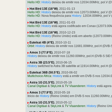
Hello HD
:
History
deixou de emitir nos 12034.00MHz, pol.V 
Hot Bird 13E (16°W)
, 2011-01-13
Hello HD
:
History
deixou de emitir nos 12073.00MHz, pol.V (
Hello HD
: Nova frequência para
History
: 12034.00MHz, pol.V
Hot Bird 13E (16°W)
, 2011-01-03
Hello HD
:
History
está agora codificado em Conax (12073.00
Hot Bird 13E (16°W)
, 2010-12-23
Hello HD
:
History
(Reino Unido) está em aberto (12073.00MH
Eutelsat 4B (4°E)
, 2010-10-11
Orbit
:
History
deixou de emitir nos 11681.00MHz, pol.H (DVB-
Amos 3 (77.9°E)
, 2010-07-18
History
deixou de emitir nos 11260.00MHz, pol.H (DVB-S SID
Astra 3B (23.5°E)
, 2010-06-15
History
switched to Astra 3B satellite at 11914.00MHz, pol.H
Eutelsat 36B (50.5°E)
, 2010-06-02
Multichoice Africa
:
History
está a emitir em DVB-S nos 12034.
Astra 1G (31.5°E)
, 2010-05-19
Canal Digitaal
&
SkyLink
&
TV Vlaanderen
:
History
está agora
Amos 3 (77.9°E)
, 2010-05-18
Inicio de
History
(Reino Unido) em DVB-S nos 11260.00MHz, p
Astra 1G (31.5°E)
, 2010-05-12
Canal Digitaal
&
SkyLink
&
TV Vlaanderen
:
History
(Reino Uni