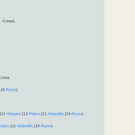
- Conax).
Conax.
116
Russo
)
,112
Húngaro
,113
Polaco
,111
Holandês
,116
Russo
).
olaco
,111
Holandês
,116
Russo
).