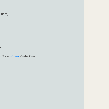
Guard).
d.
302 aac
Russo
- VideoGuard.