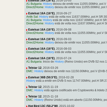
Eutelsat 16A (16°E)
, 2016-10-05
A1 Bulgaria
:
History
deixou de emitir nos 11055.00MHz, pol.
Direct2Home
:
History
deixou de emitir nos 11055.00MHz, pol
Eutelsat 16A (16°E)
, 2016-09-27
Antik Sat
:
History
está de volta nos 11637.00MHz, pol.H SR:
A1 Bulgaria
:
History
está de volta nos 11637.00MHz, pol.H S
Direct2Home
:
History
está de volta nos 11637.00MHz, pol.H
Eutelsat 16A (16°E)
, 2016-09-08
Direct2Home
:
History
está de volta nos 11055.00MHz, pol.V 
Eutelsat 16A (16°E)
, 2016-09-03
Direct2Home
:
History
deixou de emitir nos 11055.00MHz, pol
Eutelsat 16A (16°E)
, 2016-08-03
Direct2Home
:
History
está de volta nos 11055.00MHz, pol.V 
Eutelsat 16A (16°E)
, 2016-07-24
A1 Bulgaria
: Inicio de
History
(Reino Unido) em DVB-S2 nos 1
Telstar 12
, 2016-03-26
DMC
:
History
deixou de emitir nos 11150.00MHz, pol.V (DVB-
Eutelsat 36B (50.5°E)
, 2016-02-28
History
está a emitir em DVB-S nos 11747.00MHz, pol.H SR:2
Telstar 12
, 2015-11-19
DMC
:
History
está agora codificado em Cryptoworks & Irdeto
Telstar 12
, 2015-11-18
DMC
:
History
(Reino Unido) está em aberto (11150.00MHz, p
Hot Bird 13C (50.2°W)
, 2015-10-02