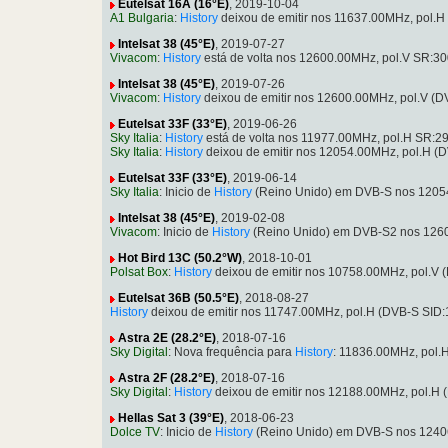
Eutelsat 16A (16°E)
, 2019-10-04
A1 Bulgaria
:
History
deixou de emitir nos 11637.00MHz, pol.
Intelsat 38 (45°E)
, 2019-07-27
Vivacom
:
History
está de volta nos 12600.00MHz, pol.V SR:3
Intelsat 38 (45°E)
, 2019-07-26
Vivacom
:
History
deixou de emitir nos 12600.00MHz, pol.V (
Eutelsat 33F (33°E)
, 2019-06-26
Sky Italia
:
History
está de volta nos 11977.00MHz, pol.H SR:2
Sky Italia
:
History
deixou de emitir nos 12054.00MHz, pol.H (
Eutelsat 33F (33°E)
, 2019-06-14
Sky Italia
: Inicio de
History
(Reino Unido) em DVB-S nos 12054
Intelsat 38 (45°E)
, 2019-02-08
Vivacom
: Inicio de
History
(Reino Unido) em DVB-S2 nos 1260
Hot Bird 13C (50.2°W)
, 2018-10-01
Polsat Box
:
History
deixou de emitir nos 10758.00MHz, pol.V
Eutelsat 36B (50.5°E)
, 2018-08-27
History
deixou de emitir nos 11747.00MHz, pol.H (DVB-S SID
Astra 2E (28.2°E)
, 2018-07-16
Sky Digital
: Nova frequência para
History
: 11836.00MHz, pol.
Astra 2F (28.2°E)
, 2018-07-16
Sky Digital
:
History
deixou de emitir nos 12188.00MHz, pol.H
Hellas Sat 3 (39°E)
, 2018-06-23
Dolce TV
: Inicio de
History
(Reino Unido) em DVB-S nos 1240