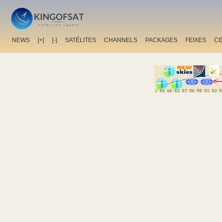
NEWS
[+]
[-]
SATÉLITES
CHANNELS
PACKAGES
FEIXES
C