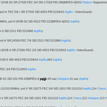
.V (DVB-S2 SR:27500 FEC:3/4 SID:17028 PID:296[MPEG-4]/552
Polaco
- Nagravisio
ol.H: FEC:5/6 ( SR:27500 SID:4653 PID:515/643
Inglês
- VideoGuard).
69MHz, pol.H (DVB-S2 SID:4522 PID:222[MPEG-4]/322
Inglês
)
B-S SID:2511 PID:522/680
Inglês
)
pol.H SR:24500 FEC:7/8 SID:2511 PID:522/680
Inglês
).
H (DVB-S SR:27500 FEC:2/3 SID:4653 PID:515/643
Inglês
- VideoGuard).
(DVB-S SID:4653 PID:515/643
Inglês
,663
Inglês
)
FEC:3/4 PID:512/650
Inglês
.
VB-S2 SID:102 PID:42[MPEG-4]
/40 aac
Húngaro
,41 aac
Inglês
)
 2 (11150.00MHz, pol.V SR:19275 FEC:3/4 SID:1001 PID:101/110
Inglês
,114
Checo
ol.V SR:19275 FEC:3/4 SID:1001 PID:101/110
Inglês
,114
Checo
,112
Húngaro
,113
P