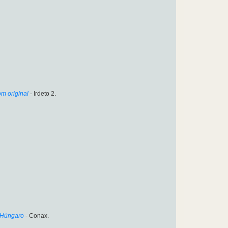
om original
- Irdeto 2.
Húngaro
- Conax.