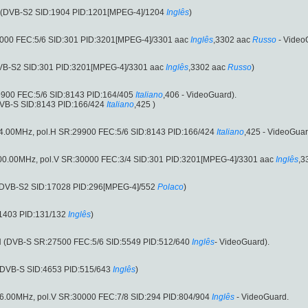
H (DVB-S2 SID:1904 PID:1201[MPEG-4]/1204
Inglês
)
0000 FEC:5/6 SID:301 PID:3201[MPEG-4]/3301 aac
Inglês
,3302 aac
Russo
- Video
DVB-S2 SID:301 PID:3201[MPEG-4]/3301 aac
Inglês
,3302 aac
Russo
)
9900 FEC:5/6 SID:8143 PID:164/405
Italiano
,406 - VideoGuard).
DVB-S SID:8143 PID:166/424
Italiano
,425 )
.00MHz, pol.H SR:29900 FEC:5/6 SID:8143 PID:166/424
Italiano
,425 - VideoGuar
0.00MHz, pol.V SR:30000 FEC:3/4 SID:301 PID:3201[MPEG-4]/3301 aac
Inglês
,3
 (DVB-S2 SID:17028 PID:296[MPEG-4]/552
Polaco
)
:1403 PID:131/132
Inglês
)
H (DVB-S SR:27500 FEC:5/6 SID:5549 PID:512/640
Inglês
- VideoGuard).
 (DVB-S SID:4653 PID:515/643
Inglês
)
6.00MHz, pol.V SR:30000 FEC:7/8 SID:294 PID:804/904
Inglês
- VideoGuard.