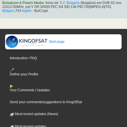
Bulsatcom
&
Polaris Media
: Inicio de
TLC Bulgaria
(Bulgária) em DVB-S2 nos
11012.00MHz, pol.V SR:30000 FEC:3/4 SID:136 PID:700[MPEG-4]/701
Búlgaro
,703
Inglês
- BulCrypt.
Start page
Introduction / FAQ
Define your Profile
Your Comments / Updates
Send your comments/suggestions to KingOfSat
Most recent updates (News)
Most recent updates