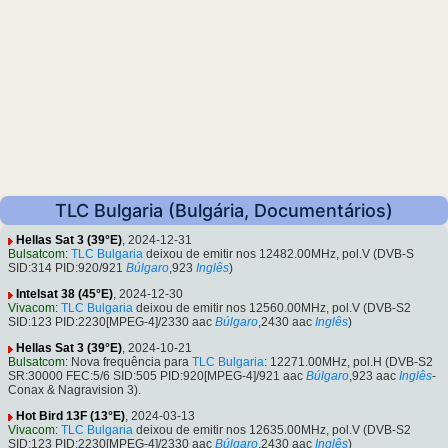
TLC Bulgaria (Bulgária, Documentários)
Hellas Sat 3 (39°E)
, 2024-12-31
Bulsatcom
:
TLC Bulgaria
deixou de emitir nos 12482.00MHz, pol.V (DVB-S
SID:314 PID:920/921
Búlgaro
,923
Inglês
)
Intelsat 38 (45°E)
, 2024-12-30
Vivacom
:
TLC Bulgaria
deixou de emitir nos 12560.00MHz, pol.V (DVB-S2
SID:123 PID:2230[MPEG-4]/2330 aac
Búlgaro
,2430 aac
Inglês
)
Hellas Sat 3 (39°E)
, 2024-10-21
Bulsatcom
: Nova frequência para
TLC Bulgaria
: 12271.00MHz, pol.H (DVB-S2
SR:30000 FEC:5/6 SID:505 PID:920[MPEG-4]/921 aac
Búlgaro
,923 aac
Inglês
-
Conax & Nagravision 3).
Hot Bird 13F (13°E)
, 2024-03-13
Vivacom
:
TLC Bulgaria
deixou de emitir nos 12635.00MHz, pol.V (DVB-S2
SID:123 PID:2230[MPEG-4]/2330 aac
Búlgaro
,2430 aac
Inglês
)