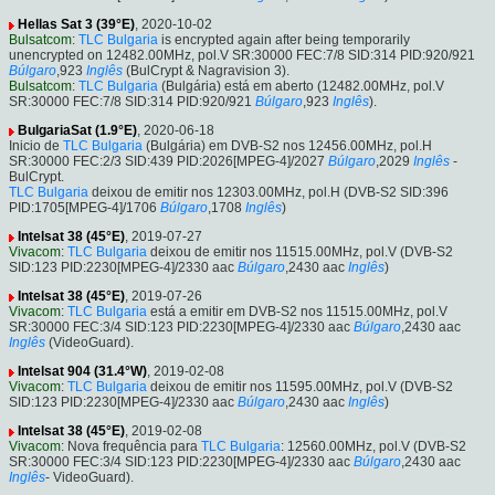
Hellas Sat 3 (39°E)
, 2020-10-02
Bulsatcom
:
TLC Bulgaria
is encrypted again after being temporarily
unencrypted on 12482.00MHz, pol.V SR:30000 FEC:7/8 SID:314 PID:920/921
Búlgaro
,923
Inglês
(BulCrypt & Nagravision 3).
Bulsatcom
:
TLC Bulgaria
(Bulgária) está em aberto (12482.00MHz, pol.V
SR:30000 FEC:7/8 SID:314 PID:920/921
Búlgaro
,923
Inglês
).
BulgariaSat (1.9°E)
, 2020-06-18
Inicio de
TLC Bulgaria
(Bulgária) em DVB-S2 nos 12456.00MHz, pol.H
SR:30000 FEC:2/3 SID:439 PID:2026[MPEG-4]/2027
Búlgaro
,2029
Inglês
-
BulCrypt.
TLC Bulgaria
deixou de emitir nos 12303.00MHz, pol.H (DVB-S2 SID:396
PID:1705[MPEG-4]/1706
Búlgaro
,1708
Inglês
)
Intelsat 38 (45°E)
, 2019-07-27
Vivacom
:
TLC Bulgaria
deixou de emitir nos 11515.00MHz, pol.V (DVB-S2
SID:123 PID:2230[MPEG-4]/2330 aac
Búlgaro
,2430 aac
Inglês
)
Intelsat 38 (45°E)
, 2019-07-26
Vivacom
:
TLC Bulgaria
está a emitir em DVB-S2 nos 11515.00MHz, pol.V
SR:30000 FEC:3/4 SID:123 PID:2230[MPEG-4]/2330 aac
Búlgaro
,2430 aac
Inglês
(VideoGuard).
Intelsat 904 (31.4°W)
, 2019-02-08
Vivacom
:
TLC Bulgaria
deixou de emitir nos 11595.00MHz, pol.V (DVB-S2
SID:123 PID:2230[MPEG-4]/2330 aac
Búlgaro
,2430 aac
Inglês
)
Intelsat 38 (45°E)
, 2019-02-08
Vivacom
: Nova frequência para
TLC Bulgaria
: 12560.00MHz, pol.V (DVB-S2
SR:30000 FEC:3/4 SID:123 PID:2230[MPEG-4]/2330 aac
Búlgaro
,2430 aac
Inglês
- VideoGuard).