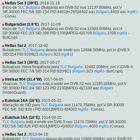
Hellas Sat 3 (39°E)
, 2018-11-19
Inicio de
TLC Bulgaria
(Bulgária) em DVB-S2 nos 12137.00MHz, pol.V
SR:30000 FEC:5/6 SID:234 PID:4401[H.265]/4402 aac
Búlgaro
,4403 aac
Inglês
- Conax.
BulgariaSat (1.9°E)
, 2017-12-09
Inicio de
TLC Bulgaria
(Bulgária) em DVB-S2 nos 12303.00MHz, pol.H
SR:30000 FEC:2/3 SID:396 PID:1705[MPEG-4]/1706
Búlgaro
,1708
Inglês
-
BulCrypt.
Hellas Sat 2
, 2017-12-02
Bulsatcom
:
TLC Bulgaria
deixou de emitir nos 12688.00MHz, pol.H (DVB-S
SID:314 PID:920/921
Búlgaro
,923
Inglês
)
Hellas Sat 3 (39°E)
, 2017-10-27
Bulsatcom
: Nova frequência para
TLC Bulgaria
: 12482.00MHz, pol.V (DVB-S
SR:30000 FEC:7/8 SID:314 PID:920/921
Búlgaro
,923
Inglês
- BulCrypt).
Intelsat 904 (31.4°W)
, 2017-04-05
Vivacom
:
TLC Bulgaria
está a emitir em DVB-S2 nos 11595.00MHz, pol.V
SR:30000 FEC:3/4 SID:123 PID:2230[MPEG-4]/2330 aac
Búlgaro
(VideoGuard).
Eutelsat 16A (16°E)
, 2015-05-22
Alteração de SID para
TLC Bulgaria
nos 11470.75MHz, pol.V SR:30000
FEC:5/6: SID:638 ( PID:4001[MPEG-4]/4003
Inglês
- Conax).
Eutelsat 16A (16°E)
, 2014-09-20
TLC Bulgaria
está a emitir em DVB-S nos 11470.75MHz, pol.V SR:30000
FEC:5/6 SID:626 PID:4001[MPEG-4]/4002
Búlgaro
,4003
Inglês
(Conax).
Hellas Sat 2
, 2013-04-19
Bulsatcom
:
TLC Bulgaria
deixou de emitir nos 12606.00MHz, pol.H (DVB-S2