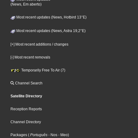
(News, Em aberto)
Most recent updates (News, Hotbird 13°E)
Most recent updates (News, Astra 19,2°E)
[+] Most recent additions / changes
[-] Most recent removals
Temporarily Free To Air (7)
Channel Search
Satellite Directory
Reception Reports
Channel Directory
Packages
(
Português
- Nos
- Meo
)