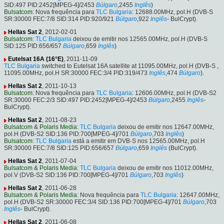
SID:497 PID:2452[MPEG-4]/2453
Búlgaro
,2455
Inglês
)
Bulsatcom
: Nova frequência para
TLC Bulgaria
: 12688.00MHz, pol.H (DVB-S
SR:30000 FEC:7/8 SID:314 PID:920/921
Búlgaro
,922
Inglês
- BulCrypt).
Hellas Sat 2
, 2012-02-01
Bulsatcom
:
TLC Bulgaria
deixou de emitir nos 12565.00MHz, pol.H (DVB-S
SID:125 PID:656/657
Búlgaro
,659
Inglês
)
Eutelsat 16A (16°E)
, 2011-11-09
TLC Bulgaria
switched to Eutelsat 16A satellite at 11095.00MHz, pol.H (DVB-S ,
11095.00MHz, pol.H SR:30000 FEC:3/4 PID:319/473
Inglês
,474
Búlgaro
).
Hellas Sat 2
, 2011-10-13
Bulsatcom
: Nova frequência para
TLC Bulgaria
: 12606.00MHz, pol.H (DVB-S2
SR:30000 FEC:2/3 SID:497 PID:2452[MPEG-4]/2453
Búlgaro
,2455
Inglês
-
BulCrypt).
Hellas Sat 2
, 2011-08-23
Bulsatcom
&
Polaris Media
:
TLC Bulgaria
deixou de emitir nos 12647.00MHz,
pol.H (DVB-S2 SID:136 PID:700[MPEG-4]/701
Búlgaro
,703
Inglês
)
Bulsatcom
:
TLC Bulgaria
está a emitir em DVB-S nos 12565.00MHz, pol.H
SR:30000 FEC:7/8 SID:125 PID:656/657
Búlgaro
,659
Inglês
(BulCrypt).
Hellas Sat 2
, 2011-07-04
Bulsatcom
&
Polaris Media
:
TLC Bulgaria
deixou de emitir nos 11012.00MHz,
pol.V (DVB-S2 SID:136 PID:700[MPEG-4]/701
Búlgaro
,703
Inglês
)
Hellas Sat 2
, 2011-06-28
Bulsatcom
&
Polaris Media
: Nova frequência para
TLC Bulgaria
: 12647.00MHz,
pol.H (DVB-S2 SR:30000 FEC:3/4 SID:136 PID:700[MPEG-4]/701
Búlgaro
,703
Inglês
- BulCrypt).
Hellas Sat 2
, 2011-06-08