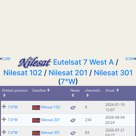
5.0W
8.0W
Eutelsat 7 West A
/
Nilesat 102
/
Nilesat 201
/
Nilesat 301
(
7°W
)
Orbital position
Satellite
News
channels
Atual.
2026-01-10
7.0°W
Nilesat 102
0
12:07
2026-08-04
7.0°W
Nilesat 201
234
20:24
2026-07-21
7.0°W
Nilesat 301
83
03:27