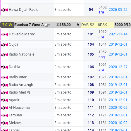
5402
Hawa Dijlah Radio
Em aberto
54
2026-05-22
ara
7.0°W
Eutelsat 7 West A
11158.00
V
DVB-S2
8PSK
5000
9/10
19
1012
Hit Radio Maroc
Em aberto
101
2021-11-14
ara
Oujda
Em aberto
104
1041
2019-12-01
1052
Radio Nationale
Em aberto
105
2019-12-01
eng
1061
Dakhla
Em aberto
106
2020-12-27
ara
Radio Inter
Em aberto
107
1071
2019-12-01
Radio Amazigh
Em aberto
108
1081
2019-12-01
Radio Med VI
Em aberto
109
1091
2019-12-01
Agadir
Em aberto
110
1101
2019-12-01
Al-Houceima
Em aberto
111
1111
2020-10-02
Tetouan
Em aberto
112
1121
2019-12-01
Meknes
Em aberto
113
1131
2020-10-02
Tanger
Em aberto
114
1141
2019-12-01