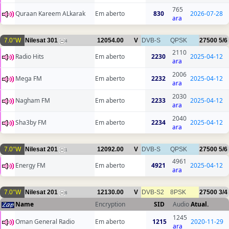
765
Quraan Kareem ALkarak
Em aberto
830
2026-07-28
ara
7.0°W
Nilesat 301
12054.00
V
DVB-S
QPSK
27500
5/6
4
2110
Radio Hits
Em aberto
2230
2025-04-12
ara
2006
Mega FM
Em aberto
2232
2025-04-12
ara
2030
Nagham FM
Em aberto
2233
2025-04-12
ara
2040
Sha3by FM
Em aberto
2234
2025-04-12
ara
7.0°W
Nilesat 201
12092.00
V
DVB-S
QPSK
27500
5/6
1
4961
Energy FM
Em aberto
4921
2025-04-12
ara
7.0°W
Nilesat 201
12130.00
V
DVB-S2
8PSK
27500
3/4
6
Name
Encryption
SID
Audio
Atual.
1245
Oman General Radio
Em aberto
1215
2020-11-29
ara