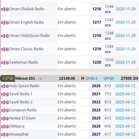
1246
Oman Shabab Radio
Em aberto
1216
2020-11-29
ara
1247
Oman English Radio
Em aberto
1217
2020-11-29
ara
1248
Oman HolyQuran Radio
Em aberto
1218
2020-11-29
ara
1249
Oman Classic Radio
Em aberto
1219
2020-11-29
ara
1250
Sawtoman Radio
Em aberto
1220
2020-11-29
ara
7.0°W
Nilesat 201
12149.00
H
DVB-S
QPSK
27500
3/4
12
Holy Quran Radio
Em aberto
2620
613
2025-04-12
Saudi Radio 1
Em aberto
2621
713
2025-04-12
Saudi Radio 2
Em aberto
2622
813
2025-04-12
European Radio
Em aberto
2623
913
2025-04-12
Nedaa El Islam
Em aberto
2625
413
2025-04-12
Ekhbaria
Em aberto
2626
416
2025-04-12
Mowajahat
Em aberto
2627
417
2025-04-12