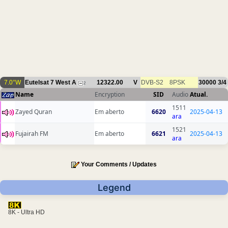
7.0°W
Eutelsat 7 West A
12322.00
V
DVB-S2
8PSK
30000
3/4
2
Name
Encryption
SID
Audio
Atual.
1511
Zayed Quran
Em aberto
6620
2025-04-13
ara
1521
Fujairah FM
Em aberto
6621
2025-04-13
ara
Your Comments / Updates
Legend
8K - Ultra HD