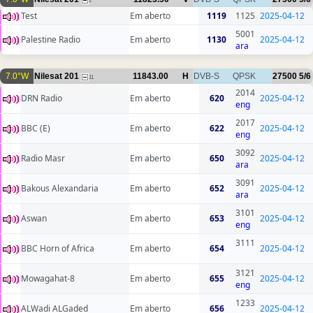
2
Test
Em aberto
1119
1125
2025-04-12
5001
Palestine Radio
Em aberto
1130
2025-04-12
ara
7.0°W
Nilesat 201
11843.00
H
DVB-S
QPSK
27500
5/6
11
2014
DRN Radio
Em aberto
620
2025-04-12
eng
2017
BBC (E)
Em aberto
622
2025-04-12
eng
3092
Radio Masr
Em aberto
650
2025-04-12
ara
3091
Bakous Alexandaria
Em aberto
652
2025-04-12
ara
3101
Aswan
Em aberto
653
2025-04-12
eng
3111
BBC Horn of Africa
Em aberto
654
2025-04-12
3121
Mowagahat-8
Em aberto
655
2025-04-12
eng
1233
ALWadi ALGaded
Em aberto
656
2025-04-12