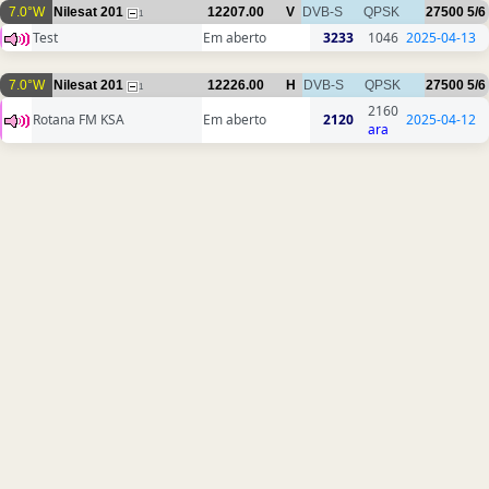
7.0°W
Nilesat 201
12207.00
V
DVB-S
QPSK
27500
5/6
1
Test
Em aberto
3233
1046
2025-04-13
7.0°W
Nilesat 201
12226.00
H
DVB-S
QPSK
27500
5/6
1
2160
Rotana FM KSA
Em aberto
2120
2025-04-12
ara