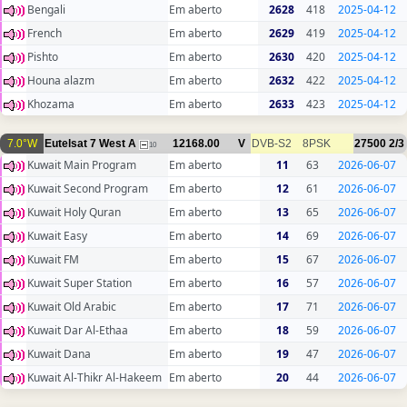
Bengali
Em aberto
2628
418
2025-04-12
French
Em aberto
2629
419
2025-04-12
Pishto
Em aberto
2630
420
2025-04-12
Houna alazm
Em aberto
2632
422
2025-04-12
Khozama
Em aberto
2633
423
2025-04-12
7.0°W
Eutelsat 7 West A
12168.00
V
DVB-S2
8PSK
27500
2/3
10
Kuwait Main Program
Em aberto
11
63
2026-06-07
Kuwait Second Program
Em aberto
12
61
2026-06-07
Kuwait Holy Quran
Em aberto
13
65
2026-06-07
Kuwait Easy
Em aberto
14
69
2026-06-07
Kuwait FM
Em aberto
15
67
2026-06-07
Kuwait Super Station
Em aberto
16
57
2026-06-07
Kuwait Old Arabic
Em aberto
17
71
2026-06-07
Kuwait Dar Al-Ethaa
Em aberto
18
59
2026-06-07
Kuwait Dana
Em aberto
19
47
2026-06-07
Kuwait Al-Thikr Al-Hakeem
Em aberto
20
44
2026-06-07