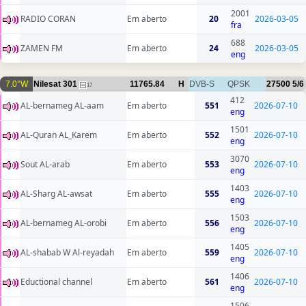
2001
RADIO CORAN
Em aberto
20
2026-03-05
fra
688
ZAMEN FM
Em aberto
24
2026-03-05
eng
7.0°W
Nilesat 301
11765.84
H
DVB-S
QPSK
27500
5/6
17
412
AL-bernameg AL-aam
Em aberto
551
2026-07-10
eng
1501
AL-Quran AL_Karem
Em aberto
552
2026-07-10
eng
3070
Sout AL-arab
Em aberto
553
2026-07-10
eng
1403
AL-Sharg AL-awsat
Em aberto
555
2026-07-10
eng
1503
AL-bernameg AL-orobi
Em aberto
556
2026-07-10
eng
1405
AL-shabab W Al-reyadah
Em aberto
559
2026-07-10
eng
1406
Eductional channel
Em aberto
561
2026-07-10
eng
1506