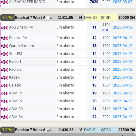
AL BACHAEER RADIO
Em aberto
7020
2026-03-02
7.0°W
Eutelsat 7 West A
11411.05
H
DVB-S2
8PSK
30000
3/4
12
1101
Abu Dhabi FM
Em aberto
11
2025-04-12
ara
Emarat FM
Em aberto
12
1201
2025-04-12
Quran Kareem
Em aberto
13
1301
2025-04-12
Star FM
Em aberto
14
1401
2025-04-12
Radio 1
Em aberto
15
1501
2025-04-12
Radio 2
Em aberto
16
1601
2025-04-12
Kadak
Em aberto
17
1701
2025-04-12
Calssic
Em aberto
18
1801
2025-04-12
ADM R1
Em aberto
19
1901
2025-04-12
ADM R2
Em aberto
20
2001
2025-04-12
ADM R3
Em aberto
21
2101
2025-04-12
ADM R4
Em aberto
22
2201
2025-04-12
7.0°W
Eutelsat 7 West A
11430.23
V
DVB-S
QPSK
27500
7/8
1