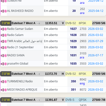
SUMER FM
Em aberto
19
2025-04-12
ara
202
AL RASHEED RADIO
Em aberto
20
2025-04-12
ara
7.0°W
Eutelsat 7 West A
11353.51
V
DVB-S2
8PSK
27500
5/6
6
Radio Samar Sudan
Em aberto
1027
2703
2026-03-02
Radio Salam
Em aberto
1028
2803
2026-03-02
TWR Arabic إذاعة حول العالم
Em aberto
1029
2903
2026-07-29
Radio 21 September
Em aberto
1030
3003
2026-03-02
3103
RADIO SAMA
Em aberto
1031
2026-07-17
ara
praisefm Global
Em aberto
1035
3503
2026-03-02
7.0°W
Eutelsat 7 West A
11372.70
H
DVB-S2
8PSK
27500
5/6
2
8042
TURKMENELI Radio
Em aberto
350
2026-03-02
eng
MEDI1RADIO AFRIQUE
Em aberto
351
8072
2026-03-02
7.0°W
Eutelsat 7 West A
11391.87
V
DVB-S
QPSK
27500
7/8
1
2420