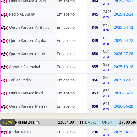
Quran Kareem Ajloun
Em aberto
844
2025-04-12
ara
2425
Radio AL Wasat
Em aberto
845
2025-12-24
ara
662
Quran Kareem Al-Balqa
Em aberto
846
2025-04-12
ara
663
Quran Kareem Aqaba
Em aberto
849
2025-04-12
ara
664
Quran Kareem maan
Em aberto
850
2026-07-28
ara
853
Aghwar Shamaliah
Em aberto
855
2025-10-18
ara
860
Tafilah Radio
Em aberto
856
2025-12-02
ara
870
Quran Kareem irbid
Em aberto
857
2026-06-21
ara
691
Quran Kareem Mafrak
Em aberto
858
2026-06-28
ara
7.0°W
Nilesat 201
12034.00
H
DVB-S
QPSK
27500
5/6
2
762
Jordan Radio
Em aberto
790
2025-04-12
ara