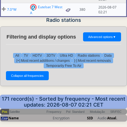
Eutelsat 7 West
2026-08-07
7.0°W
380
02:21
A
Radio stations
Filtering and display options
Advanced options
▼
All
TV
HDTV
3DTV
Ultra HD
Radio stations
Data
[+] Most recent additions / changes
[-] Most recent removals
Temporarily Free To Air
171 record(s) - Sorted by frequency - Most recent
updates: 2026-08-07 02:21 CET
Pos
Satellite
Frequency
Pol
Standard
Modulação
SR/FEC
Name
Encryption
SID
Audio
Atual.