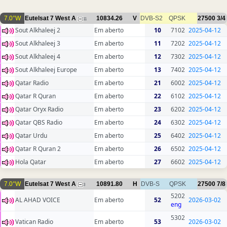
7.0°W
Eutelsat 7 West A
10834.26
V
DVB-S2
QPSK
27500
3/4
11
Sout Alkhaleej 2
Em aberto
10
7102
2025-04-12
Sout Alkhaleej 3
Em aberto
11
7202
2025-04-12
Sout Alkhaleej 4
Em aberto
12
7302
2025-04-12
Sout Alkhaleej Europe
Em aberto
13
7402
2025-04-12
Qatar Radio
Em aberto
21
6002
2025-04-12
Qatar R Quran
Em aberto
22
6102
2025-04-12
Qatar Oryx Radio
Em aberto
23
6202
2025-04-12
Qatar QBS Radio
Em aberto
24
6302
2025-04-12
Qatar Urdu
Em aberto
25
6402
2025-04-12
Qatar R Quran 2
Em aberto
26
6502
2025-04-12
Hola Qatar
Em aberto
27
6602
2025-04-12
7.0°W
Eutelsat 7 West A
10891.80
H
DVB-S
QPSK
27500
7/8
3
5202
AL AHAD VOICE
Em aberto
52
2026-03-02
eng
5302
Vatican Radio
Em aberto
53
2026-03-02