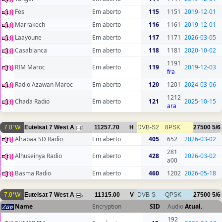
Fes
Em aberto
115
1151
2019-12-01
Marrakech
Em aberto
116
1161
2019-12-01
Laayoune
Em aberto
117
1171
2026-03-05
Casablanca
Em aberto
118
1181
2020-10-02
1191
RIM Maroc
Em aberto
119
2019-12-03
fra
Radio Azawan Maroc
Em aberto
120
1201
2024-03-06
1212
Chada Radio
Em aberto
121
2025-10-15
ara
7.0°W
Eutelsat 7 West A
11257.70
H
DVB-S2
8PSK
27500
5/6
3
Alrabaa SD Radio
Em aberto
405
652
2026-03-02
281
Alhuseinya Radio
Em aberto
428
2026-03-02
a00
Basma Radio
Em aberto
460
1202
2026-05-18
7.0°W
Eutelsat 7 West A
11315.00
V
DVB-S
QPSK
27500
5/6
2
Name
Encryption
SID
Audio
Atual.
192