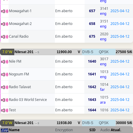
eng
3141
Mowagahat-1
Em aberto
657
2025-04-12
eng
3151
Mowagahat-2
Em aberto
658
2025-04-12
eng
2020
Canal Radio
Em aberto
675
2025-04-12
eng
7.0°W
Nilesat 201
11900.00
V
DVB-S
QPSK
27500
5/6
5
3017
Nile FM
Em aberto
1640
2025-04-12
eng
1013
Nogoum FM
Em aberto
1641
2025-04-12
eng
1014
Radio Talavat
Em aberto
1642
2025-04-12
far
1015
Radio 03 World Service
Em aberto
1643
2025-04-12
ara
Test
Em aberto
1644
1016
2025-04-12
7.0°W
Nilesat 201
11938.00
V
DVB-S
QPSK
30000
5/6
3
Name
Encryption
SID
Audio
Atual.