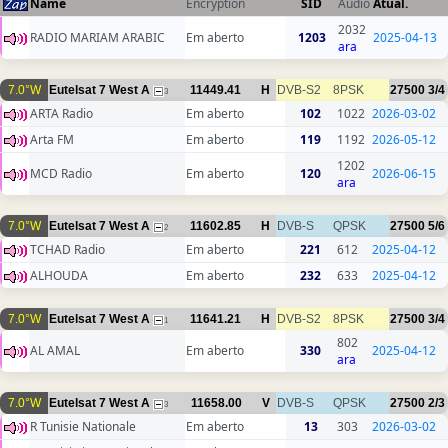
Name
Encryption
SID
Audio
Atual.
2032
RADIO MARIAM ARABIC
Em aberto
1203
2025-04-13
ara
7.0°W
Eutelsat 7 West A
11449.41
H
DVB-S2
8PSK
27500
3/4
3
ARTA Radio
Em aberto
102
1022
2026-03-02
Arta FM
Em aberto
119
1192
2026-05-12
1202
MCD Radio
Em aberto
120
2026-06-15
ara
7.0°W
Eutelsat 7 West A
11602.85
H
DVB-S
QPSK
27500
5/6
2
TCHAD Radio
Em aberto
221
612
2025-04-12
ALHOUDA
Em aberto
232
633
2025-04-12
7.0°W
Eutelsat 7 West A
11641.21
H
DVB-S2
8PSK
27500
3/4
1
802
AL AMAL
Em aberto
330
2025-04-12
ara
7.0°W
Eutelsat 7 West A
11658.00
V
DVB-S
QPSK
27500
2/3
3
R Tunisie Nationale
Em aberto
13
303
2026-03-02