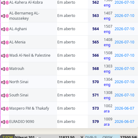
AL-Kahera Al-Kobra
Em aberto
562
2026-07-10
eng
AL-Bernameg AL-
1407
Em aberto
563
2026-07-10
moussekey
eng
1507
AL-Aghani
Em aberto
564
2026-07-10
eng
1408
AL-Menia
Em aberto
565
2026-07-10
eng
1508
Wadi Al-Neil & Palestine
Em aberto
566
2026-07-10
eng
1303
Matrouh
Em aberto
568
2026-07-10
eng
1304
North Sinai
Em aberto
570
2026-07-10
eng
1308
South Sinai
Em aberto
571
2026-07-10
eng
1002
Maspero FM & Thakafy
Em aberto
573
2026-06-07
ara
1009
ELRADIO 9090
Em aberto
579
2026-06-07
ara
7.0°W
Nilesat 201
11823.50
V
DVB-S
QPSK
27500
5/6