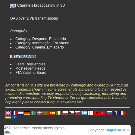
Channels broadcasting in 3D
DAB over DVB transmissions
Português
Category: Desporto, Em aberto
Category: Informação, Em aberto
Category: Cinema, Em aberto
Feed Frequencies
Most recent Feeds
FTA Satellite Board
All contents on this site are protected by copyright and owned by KingOfSat,
except contents shown in some screenshots that belong to their respective
owners. Screenshots are only proposed to help illustrating, identifying and
promoting corresponding TV channels. For all questions/remarks related to
copyright, please contact KingOfSat webmaster.
4579 zappers currently browsing this
Copyright
KingOfSat
2026
site.