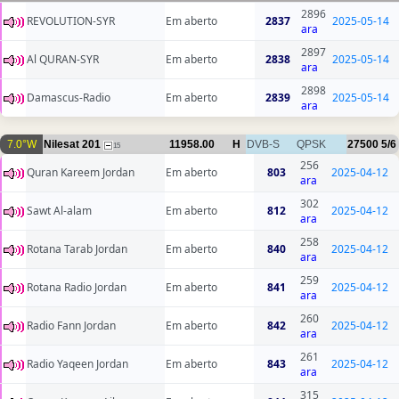
2896
REVOLUTION-SYR
Em aberto
2837
2025-05-14
ara
2897
Al QURAN-SYR
Em aberto
2838
2025-05-14
ara
2898
Damascus-Radio
Em aberto
2839
2025-05-14
ara
7.0°W
Nilesat 201
11958.00
H
DVB-S
QPSK
27500
5/6
15
256
Quran Kareem Jordan
Em aberto
803
2025-04-12
ara
302
Sawt Al-alam
Em aberto
812
2025-04-12
ara
258
Rotana Tarab Jordan
Em aberto
840
2025-04-12
ara
259
Rotana Radio Jordan
Em aberto
841
2025-04-12
ara
260
Radio Fann Jordan
Em aberto
842
2025-04-12
ara
261
Radio Yaqeen Jordan
Em aberto
843
2025-04-12
ara
315