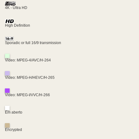
4K - Ultra HD
High Definition
Sporadic or full 16/9 transmission
Video: MPEG-4/AVC/H-264
Video: MPEG-H/HEVC/H-265
Video: MPEG-I/VVC/H-266
Em aberto
Encrypted